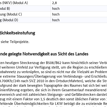
s (NKV) (Modul A)
2,8
dul B)
hoch
ung (Modul C)
hoch
g (Modul D)
hoch
lichkeitseinstufung
siehe Teilprojekte.
de gelegte Notwendigkeit aus Sicht des Landes
n heutigen Streckenzug der B508/B62 kann hinsichtlich seiner Verbin
 weiteren Umfeld zur Verfügung stellt, um die Region zu erschließe
bahnnetz zu verknüpfen, so sind es nicht nur die Vielzahl an Proble
ise extreme Stauungen/Überlagerung von Verbindungs- und Erschließu
8.700Kfz/24h nach SVZ 2010 in den Ortsdurchfahrten), welche die S
Aufgrund der stark bewegten Topographie des Raumes hat sich bei we
inienführung ergeben, die sich in ihrem Gesamtverlauf meandrierend
urvenreich und mit zahlreichen Steigungs- und Gefällestrecken darste
zug mit einem Faktor von 1,5 deutlich den sonst üblichen Faktor von 
d fehlende Überholmöglichkeiten für LKW beträgt die zu erzielende R