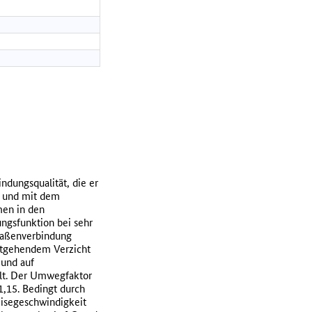
dungsqualität, die er
n und mit dem
men in den
ngsfunktion bei sehr
traßenverbindung
itgehendem Verzicht
 und auf
llt. Der Umwegfaktor
1,15. Bedingt durch
eisegeschwindigkeit