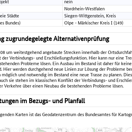
ojekt
nein
Nordrhein-Westfalen
reie Städte
Siegen-Wittgenstein, Kreis
des Bundes)
Olpe - Märkischer Kreis I (149)
g zugrundegelegte Alternativenprüfung
508 um weitestgehend angebaute Strecken innerhalb der Ortsdurchfah
kt der Verbindungs- und Erschließungsfunktion. Hier kann nur eine T
stehenden Probleme lösen. Ein Ausbau im Bestand ist daher für kei
d. Hier werden durchgehend neue Linien zur Lösung der Probleme ben
n möglich und notwendig im Bestand eine neue Trasse zu planen. Dies g
 auch sie stehen im klassischen Konflikt der Verbindungs- und Erschli
er Verkehre über einen Neubau die bestehenden Probleme lösen.
tungen im Bezugs- und Planfall
olgenden Karten ist das Geodatenzentrum des Bundesamtes für Kartog