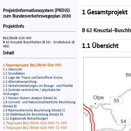
Projektinformationssystem (PRINS)
1 Gesamtprojekt
zum Bundesverkehrswegeplan 2030
Projektinfo
B 62 Kreuztal-Buschhü
B62/B508-G30-NW
B 62 Kreuztal-Buschhütten (B 54) - Erndtebrück (B
1.1 Übersicht
480)
Inhalt
1 Gesamtprojekt: B62/B508-G30-NW
1.1 Übersicht
1.2 Grunddaten
1.3 Lage der Trasse und betroffene Kreise
1.4 Alternativenprüfung
1.5 Verkehrsbelastungen im Bezugs- und Planfall
1.6 Zentrale verkehrliche / physikalische
Wirkungen
1.7 Nutzen-Kosten-Analyse (Modul A)
1.8 Umwelt- und Naturschutzfachliche Beurteilung
(Modul B)
1.9 Raumordnerische Beurteilung (Modul C)
1.10 Städtebauliche Beurteilung (Modul D)
1.11 Ergänzende Betrachtungen
2 Teilprojekt B62/B508-G30-NW-T1-NW
3 Teilprojekt B62/B508-G30-NW-T2-NW