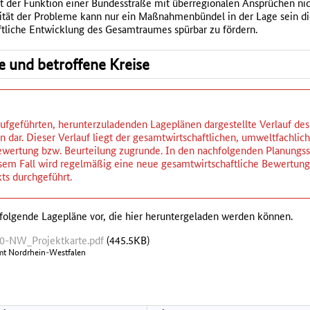
t der Funktion einer Bundesstraße mit überregionalen Ansprüchen nic
ität der Probleme kann nur ein Maßnahmenbündel in der Lage sein di
ftliche Entwicklung des Gesamtraumes spürbar zu fördern.
se und betroffene Kreise
ufgeführten, herunterzuladenden Lageplänen dargestellte Verlauf des P
 dar. Dieser Verlauf liegt der gesamtwirtschaftlichen, umweltfachlic
wertung bzw. Beurteilung zugrunde. In den nachfolgenden Planungsst
iesem Fall wird regelmäßig eine neue gesamtwirtschaftliche Bewertu
ts durchgeführt.
folgende Lagepläne vor, die hier heruntergeladen werden können.
-NW_Projektkarte.pdf
(445.5KB)
mt Nordrhein-Westfalen