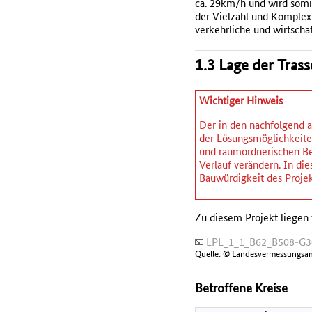
ca. 29km/h und wird somi
der Vielzahl und Komplex
verkehrliche und wirtscha
1.3 Lage der Tras
Wichtiger Hinweis
Der in den nachfolgend a
der Lösungsmöglichkeiten
und raumordnerischen Be
Verlauf verändern. In d
Bauwürdigkeit des Projek
Zu diesem Projekt liegen 
LPL_1_1_B62_B508-G30
Quelle: © Landesvermessungsa
Betroffene Kreise