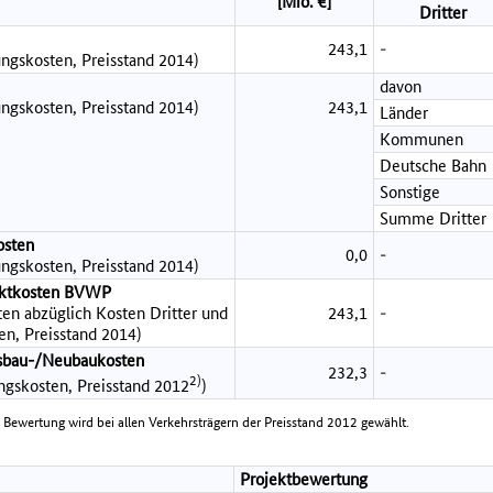
[Mio. €]
Dritter
243,1
-
ngskosten, Preisstand 2014)
davon
ngskosten, Preisstand 2014)
243,1
Länder
Kommunen
Deutsche Bahn
Sonstige
Summe Dritter
osten
0,0
-
ngskosten, Preisstand 2014)
jektkosten BVWP
en abzüglich Kosten Dritter und
243,1
-
en, Preisstand 2014)
sbau-/Neubaukosten
232,3
-
2)
ungskosten, Preisstand 2012
)
e Bewertung wird bei allen Verkehrsträgern der Preisstand 2012 gewählt.
Projektbewertung