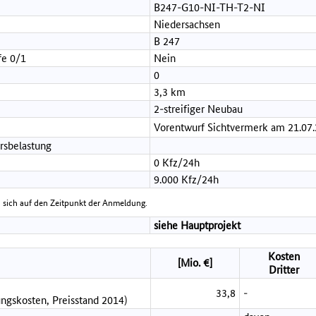
B247-G10-NI-TH-T2-NI
Niedersachsen
B 247
fe 0/1
Nein
0
3,3 km
2-streifiger Neubau
Vorentwurf Sichtvermerk am 21.07
rsbelastung
0 Kfz/24h
9.000 Kfz/24h
 sich auf den Zeitpunkt der Anmeldung.
siehe Hauptprojekt
Kosten
[Mio. €]
Dritter
33,8
-
ngskosten, Preisstand 2014)