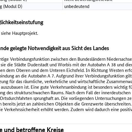
g (Modul D)
unbedeutend
lichkeitseinstufung
 siehe Hauptprojekt.
de gelegte Notwendigkeit aus Sicht des Landes
ichtige Verbindungsfunktion zwischen den Bundesländern Niedersachse
sie die Städte Duderstadt und Worbis mit der Autobahn A 38 und dien
hen dem Oberen und dem Unteren Eichsfeld. In Richtung Westen erfol
indung an die Autobahn A 7. Aufgrund ihrer Verbindungsfunktion gilt 
tzung für das räumliche, verkehrliche und wirtschaftliche Zusammenw
uszubauen ist. Eine gute Verkehrsanbindung ist besonders wichtig für
lung des strukturschwachen Raums. Nach dem Fall der innerdeutschen 
Ortsdurchfahrten sprunghaft an. Die vorliegenden Untersuchungen ze
 bereits jetzt an zahlreichen Objekten die Grenzwerte überschreiten
die Verkehrssicherheit erhöht werden. Zudem wird dadurch eine positi
se und betroffene Kreise