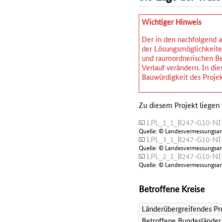
Wichtiger Hinweis
Der in den nachfolgend a
der Lösungsmöglichkeiten
und raumordnerischen Be
Verlauf verändern. In d
Bauwürdigkeit des Projek
Zu diesem Projekt liegen 
LPL_1_1_B247-G10-NI-
Quelle: © Landesvermessungsa
LPL_3_1_B247-G10-NI-
Quelle: © Landesvermessungsa
LPL_2_1_B247-G10-NI-
Quelle: © Landesvermessungsa
Betroffene Kreise
Länderübergreifendes Pr
Betroffene Bundesländer