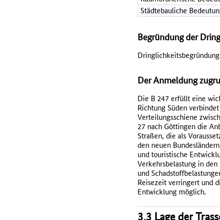
Städtebauliche Bedeutun
Begründung der Dring
Dringlichkeitsbegründung
Der Anmeldung zugrun
Die B 247 erfüllt eine w
Richtung Süden verbindet 
Verteilungsschiene zwisc
27 nach Göttingen die Anb
Straßen, die als Vorausse
den neuen Bundesländern a
und touristische Entwick
Verkehrsbelastung in den 
und Schadstoffbelastungen
Reisezeit verringert und 
Entwicklung möglich.
3.3 Lage der Tras