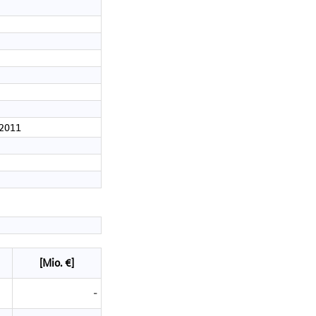
.2011
[Mio. €]
-