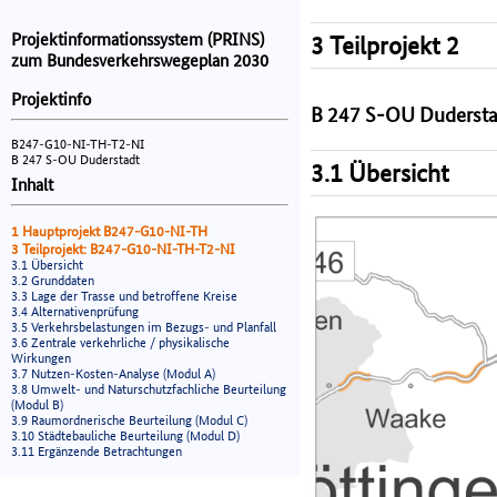
Projektinformationssystem (PRINS)
3 Teilprojekt 2
zum Bundesverkehrswegeplan 2030
Projektinfo
B 247 S-OU Dudersta
B247-G10-NI-TH-T2-NI
B 247 S-OU Duderstadt
3.1 Übersicht
Inhalt
1 Hauptprojekt B247-G10-NI-TH
3 Teilprojekt: B247-G10-NI-TH-T2-NI
3.1 Übersicht
3.2 Grunddaten
3.3 Lage der Trasse und betroffene Kreise
3.4 Alternativenprüfung
3.5 Verkehrsbelastungen im Bezugs- und Planfall
3.6 Zentrale verkehrliche / physikalische
Wirkungen
3.7 Nutzen-Kosten-Analyse (Modul A)
3.8 Umwelt- und Naturschutzfachliche Beurteilung
(Modul B)
3.9 Raumordnerische Beurteilung (Modul C)
3.10 Städtebauliche Beurteilung (Modul D)
3.11 Ergänzende Betrachtungen