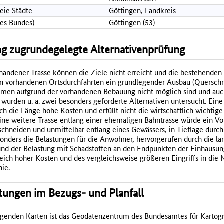
reie Städte
Göttingen, Landkreis
des Bundes)
Göttingen (53)
g zugrundegelegte Alternativenprüfung
handener Trasse können die Ziele nicht erreicht und die bestehenden
n vorhandenen Ortsdurchfahrten ein grundlegender Ausbau (Querschn
en aufgrund der vorhandenen Bebauung nicht möglich sind und auch
wurden u. a. zwei besonders geforderte Alternativen untersucht. Ein
 die Länge hohe Kosten und erfüllt nicht die wirtschaftlich wichtige
ne weitere Trasse entlang einer ehemaligen Bahntrasse würde ein Vo
hneiden und unmittelbar entlang eines Gewässers, in Tieflage durch
onders die Belastungen für die Anwohner, hervorgerufen durch die lan
nd der Belastung mit Schadstoffen an den Endpunkten der Einhausung
eich hoher Kosten und des vergleichsweise größeren Eingriffs in die 
nie.
tungen im Bezugs- und Planfall
olgenden Karten ist das Geodatenzentrum des Bundesamtes für Kartog