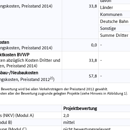
davon
ngskosten, Preisstand 2014)
33,8
Länder
Kommunen
Deutsche Bahn
Sonstige
Summe Dritter
osten
0,0
-
ngskosten, Preisstand 2014)
jektkosten BVWP
en abzüglich Kosten Dritter und
33,8
-
en, Preisstand 2014)
sbau-/Neubaukosten
57,8
-
2)
ungskosten, Preisstand 2012
)
e Bewertung wird bei allen Verkehrsträgern der Preisstand 2012 gewählt.
en aller der Bewertung zugrunde gelegten Projekte (siehe Hinweis in Abbildung 1).
Projektbewertung
s (NKV) (Modul A)
2,0
dul B)
mittel
ung (Modul C)
nicht bewertungsrelevant