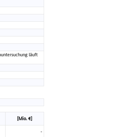
nuntersuchung läuft
[Mio. €]
-