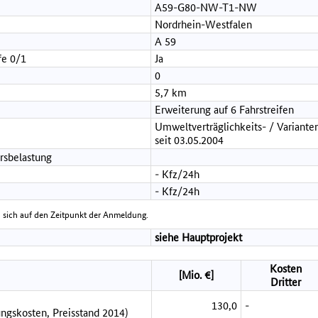
A59-G80-NW-T1-NW
Nordrhein-Westfalen
A 59
fe 0/1
Ja
0
5,7 km
Erweiterung auf 6 Fahrstreifen
Umweltverträglichkeits- / Variante
seit 03.05.2004
rsbelastung
- Kfz/24h
- Kfz/24h
 sich auf den Zeitpunkt der Anmeldung.
siehe Hauptprojekt
Kosten
[Mio. €]
Dritter
130,0
-
ngskosten, Preisstand 2014)