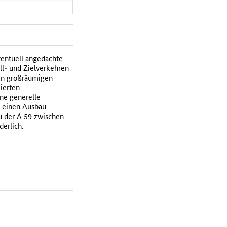
ventuell angedachte
l- und Zielverkehren
den großräumigen
ierten
ne generelle
5 einen Ausbau
au der A 59 zwischen
erlich.