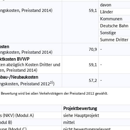
davon
ngskosten, Preisstand 2014)
59,1
Länder
Kommunen
Deutsche Bahn
Sonstige
Summe Dritter
osten
70,9
-
ngskosten, Preisstand 2014)
jektkosten BVWP
en abzüglich Kosten Dritter und
59,1
-
en, Preisstand 2014)
sbau-/Neubaukosten
57,2
-
2)
ungskosten, Preisstand 2012
)
e Bewertung wird bei allen Verkehrsträgern der Preisstand 2012 gewählt.
Projektbewertung
s (NKV) (Modul A)
siehe Hauptprojekt
dul B)
mittel
ung (Modul C)
nicht bewertungsrelevant