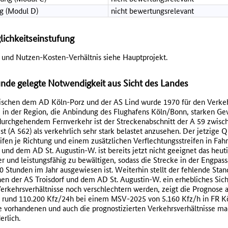
g (Modul D)
nicht bewertungsrelevant
lichkeitseinstufung
 und Nutzen-Kosten-Verhältnis siehe Hauptprojekt.
de gelegte Notwendigkeit aus Sicht des Landes
ischen dem AD Köln-Porz und der AS Lind wurde 1970 für den Verkeh
 in der Region, die Anbindung des Flughafens Köln/Bonn, starken G
durchgehendem Fernverkehr ist der Streckenabschnitt der A 59 zwis
(A 562) als verkehrlich sehr stark belastet anzusehen. Der jetzige Q
fen je Richtung und einem zusätzlichen Verflechtungsstreifen in Fah
 und dem AD St. Augustin-W. ist bereits jetzt nicht geeignet das heut
und leistungsfähig zu bewältigen, sodass die Strecke in der Engpass
0 Stunden im Jahr ausgewiesen ist. Weiterhin stellt der fehlende Stand
en der AS Troisdorf und dem AD St. Augustin-W. ein erhebliches Siche
erkehrsverhältnisse noch verschlechtern werden, zeigt die Prognose 
rund 110.200 Kfz/24h bei einem MSV-2025 von 5.160 Kfz/h in FR K
 vorhandenen und auch die prognostizierten Verkehrsverhältnisse m
erlich.