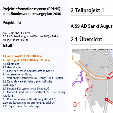
Projektinformationssystem (PRINS)
2 Teilprojekt 1
zum Bundesverkehrswegeplan 2030
Projektinfo
A 59 AD Sankt August
A59-G80-NW-T1-NW
A 59 AD Sankt Augustin/West (A 560) - T+R-
2.1 Übersicht
Anlage Liburer Heide
Inhalt
1 Hauptprojekt A59-G80-NW
2 Teilprojekt: A59-G80-NW-T1-NW
2.1 Übersicht
2.2 Grunddaten
2.3 Lage der Trasse und betroffene Kreise
2.4 Alternativenprüfung
2.5 Verkehrsbelastungen im Bezugs- und Planfall
2.6 Zentrale verkehrliche / physikalische
Wirkungen
2.7 Nutzen-Kosten-Analyse (Modul A)
2.8 Umwelt- und Naturschutzfachliche Beurteilung
(Modul B)
2.9 Raumordnerische Beurteilung (Modul C)
2.10 Städtebauliche Beurteilung (Modul D)
2.11 Ergänzende Betrachtungen