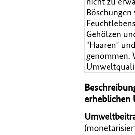
nicht zu erw
Böschungen 
Feuchtleben
Gehölzen und
"Haaren" und
genommen. W
Umweltqualit
Beschreibung
erheblichen
Umweltbeitra
(monetarisie