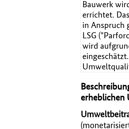
Bauwerk wir
errichtet. D
in Anspruch 
LSG ("Parfor
wird aufgrun
eingeschätzt
Umweltqualit
Beschreibung
erheblichen
Umweltbeitra
(monetarisie