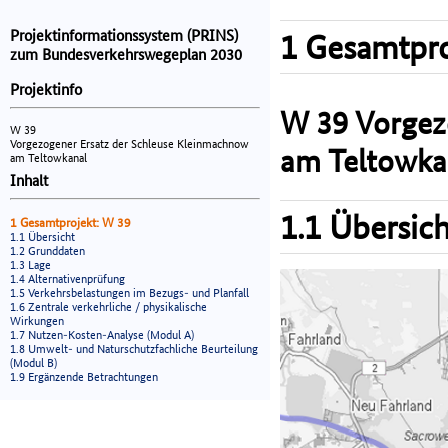
Projektinformationssystem (PRINS)
1 Gesamtpro
zum Bundesverkehrswegeplan 2030
Projektinfo
W 39 Vorgez
W 39
Vorgezogener Ersatz der Schleuse Kleinmachnow
am Teltowka
am Teltowkanal
Inhalt
1.1 Übersich
1 Gesamtprojekt: W 39
1.1 Übersicht
1.2 Grunddaten
1.3 Lage
1.4 Alternativenprüfung
1.5 Verkehrsbelastungen im Bezugs- und Planfall
1.6 Zentrale verkehrliche / physikalische
Wirkungen
1.7 Nutzen-Kosten-Analyse (Modul A)
1.8 Umwelt- und Naturschutzfachliche Beurteilung
(Modul B)
1.9 Ergänzende Betrachtungen