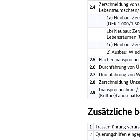
Zerschneidung von 
2.4
Lebensraumachsen/-
1a) Neubau: Zer
(UFR 1.000/1.50
1b) Neubau: Zer
Lebensräumen (
1c) Neubau: Zer
2) Ausbau: Wie
2.5
Flächeninanspruch
2.6
Durchfahrung von 
2.7
Durchfahrung von W
2.8
Zerschneidung Unze
Inanspruchnahme / B
2.9
(Kultur-)Landschafts
Zusätzliche 
1
Trassenführung verurs
2
Querungshilfen einge