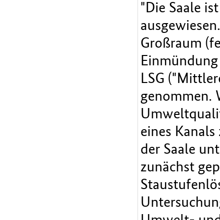
"Die Saale is
ausgewiesen.
Großraum (fe
Einmündung d
LSG ("Mittle
genommen. W
Umweltqualit
eines Kanals 
der Saale unt
zunächst gep
Staustufenlö
Untersuchung
Umwelt- und 