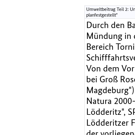
Umweltbeitrag Teil 2: Um
planfestgestellt"
Durch den Ba
Mündung in d
Bereich Torni
Schifffahrtsv
Von dem Vorh
bei Groß Ros
Magdeburg") d
Natura 2000-
Lödderitz", S
Lödderitzer 
der vorliege