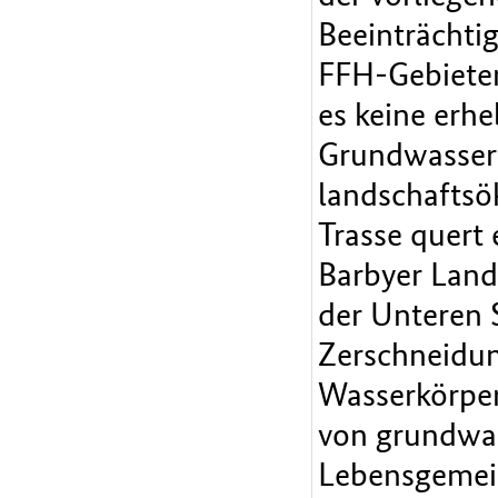
Beeinträchti
FFH-Gebieten
es keine erh
Grundwasserf
landschaftsö
Trasse quert
Barbyer Lan
der Unteren 
Zerschneidu
Wasserkörper
von grundwa
Lebensgemein