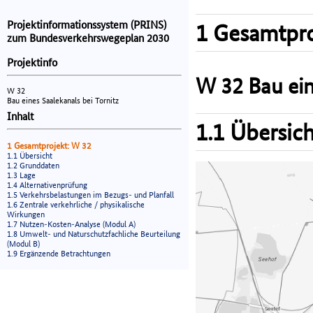
Projektinformationssystem (PRINS)
1 Gesamtpro
zum Bundesverkehrswegeplan 2030
Projektinfo
W 32 Bau ein
W 32
Bau eines Saalekanals bei Tornitz
Inhalt
1.1 Übersich
1 Gesamtprojekt: W 32
1.1 Übersicht
1.2 Grunddaten
1.3 Lage
1.4 Alternativenprüfung
1.5 Verkehrsbelastungen im Bezugs- und Planfall
1.6 Zentrale verkehrliche / physikalische
Wirkungen
1.7 Nutzen-Kosten-Analyse (Modul A)
1.8 Umwelt- und Naturschutzfachliche Beurteilung
(Modul B)
1.9 Ergänzende Betrachtungen