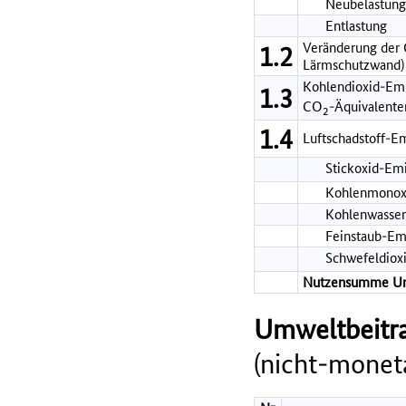
Neubelastung 
Entlastung
Veränderung der G
1.2
Lärmschutzwand)
Kohlendioxid-Em
1.3
CO
-Äquivalente
2
1.4
Luftschadstoff-E
Stickoxid-Em
Kohlenmonox
Kohlenwasser
Feinstaub-Em
Schwefeldiox
Nutzensumme U
Umweltbeitra
(nicht-moneta