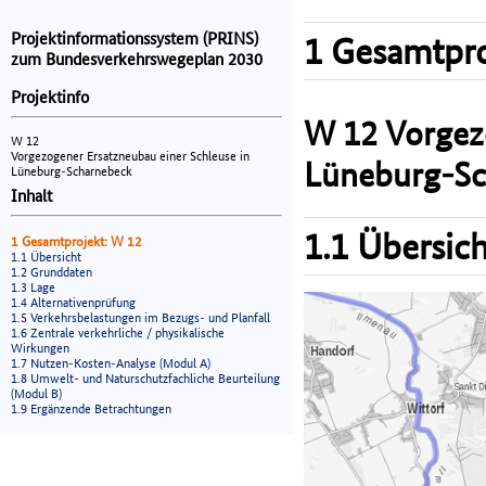
Projektinformationssystem (PRINS)
1 Gesamtpro
zum Bundesverkehrswegeplan 2030
Projektinfo
W 12 Vorgezo
W 12
Vorgezogener Ersatzneubau einer Schleuse in
Lüneburg-Sc
Lüneburg-Scharnebeck
Inhalt
1.1 Übersich
1 Gesamtprojekt: W 12
1.1 Übersicht
1.2 Grunddaten
1.3 Lage
1.4 Alternativenprüfung
1.5 Verkehrsbelastungen im Bezugs- und Planfall
1.6 Zentrale verkehrliche / physikalische
Wirkungen
1.7 Nutzen-Kosten-Analyse (Modul A)
1.8 Umwelt- und Naturschutzfachliche Beurteilung
(Modul B)
1.9 Ergänzende Betrachtungen