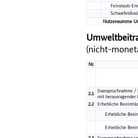
Feinstaub-Em
Schwefeldiox
Nutzensumme U
Umweltbeitra
(nicht-moneta
Nr.
Inanspruchnahme / B
2.1
mit herausragender
2.2
Erhebliche Beeinträ
Erhebliche Beein
Erhebliche Beei
2.3
Inanspruchnahme vo