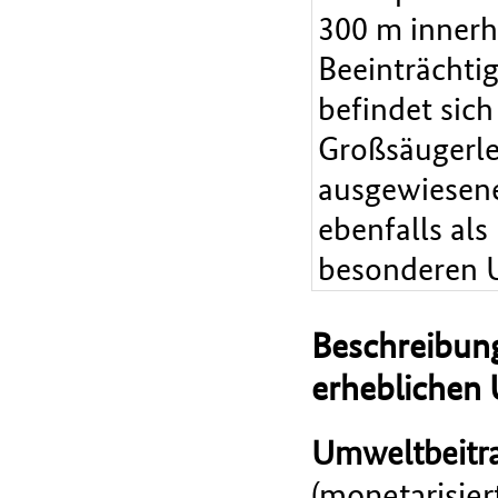
300 m innerh
Beeinträchti
befindet sic
Großsäugerl
ausgewiesene
ebenfalls als
besonderen U
Beschreibung
erheblichen
Umweltbeitra
(monetarisie