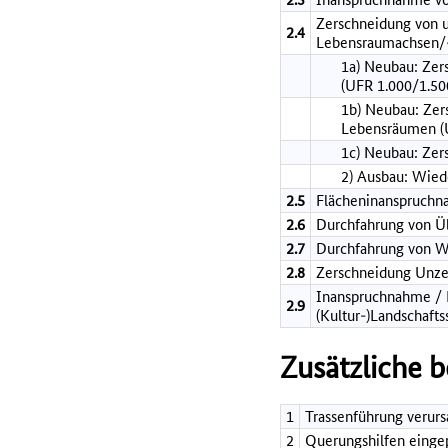
Zerschneidung von 
2.4
Lebensraumachsen/-
1a) Neubau: Zer
(UFR 1.000/1.50
1b) Neubau: Zer
Lebensräumen (
1c) Neubau: Zer
2) Ausbau: Wie
2.5
Flächeninanspruch
2.6
Durchfahrung von 
2.7
Durchfahrung von W
2.8
Zerschneidung Unze
Inanspruchnahme / B
2.9
(Kultur-)Landschafts
Zusätzliche 
1
Trassenführung verurs
2
Querungshilfen einge