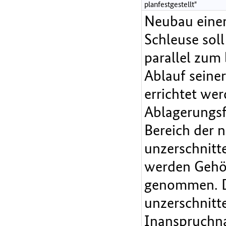
planfestgestellt"
Neubau einer
Schleuse sol
parallel zum
Ablauf seiner
errichtet wer
Ablagerungsf
Bereich der n
unzerschnitt
werden Gehöl
genommen. Di
unzerschnitt
Inanspruchna