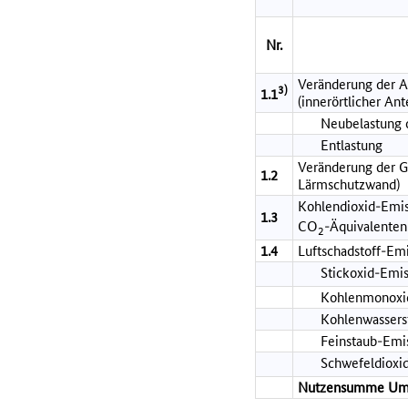
Nr.
Veränderung der A
3)
1.1
(innerörtlicher Ante
Neubelastung o
Entlastung
Veränderung der Ge
1.2
Lärmschutzwand)
Kohlendioxid-Emi
1.3
CO
-Äquivalenten
2
1.4
Luftschadstoff-Em
Stickoxid-Emi
Kohlenmonoxi
Kohlenwassers
Feinstaub-Emi
Schwefeldioxi
Nutzensumme Um