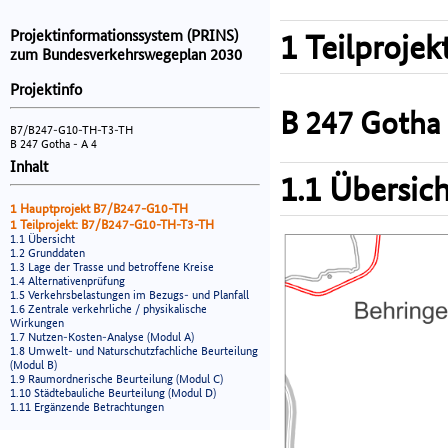
Projektinformationssystem (PRINS)
1 Teilprojek
zum Bundesverkehrswegeplan 2030
Projektinfo
B 247 Gotha 
B7/B247-G10-TH-T3-TH
B 247 Gotha - A 4
Inhalt
1.1 Übersich
1 Hauptprojekt B7/B247-G10-TH
1 Teilprojekt: B7/B247-G10-TH-T3-TH
1.1 Übersicht
1.2 Grunddaten
1.3 Lage der Trasse und betroffene Kreise
1.4 Alternativenprüfung
1.5 Verkehrsbelastungen im Bezugs- und Planfall
1.6 Zentrale verkehrliche / physikalische
Wirkungen
1.7 Nutzen-Kosten-Analyse (Modul A)
1.8 Umwelt- und Naturschutzfachliche Beurteilung
(Modul B)
1.9 Raumordnerische Beurteilung (Modul C)
1.10 Städtebauliche Beurteilung (Modul D)
1.11 Ergänzende Betrachtungen