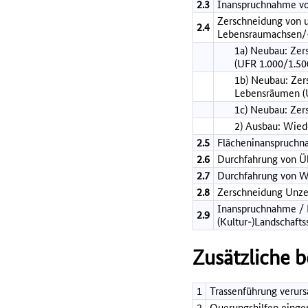
2.3
Inanspruchnahme vo
Zerschneidung von 
2.4
Lebensraumachsen/-
1a) Neubau: Zer
(UFR 1.000/1.50
1b) Neubau: Zer
Lebensräumen (
1c) Neubau: Zer
2) Ausbau: Wie
2.5
Flächeninanspruch
2.6
Durchfahrung von 
2.7
Durchfahrung von W
2.8
Zerschneidung Unze
Inanspruchnahme / B
2.9
(Kultur-)Landschafts
Zusätzliche 
1
Trassenführung verurs
2
Querungshilfen einge