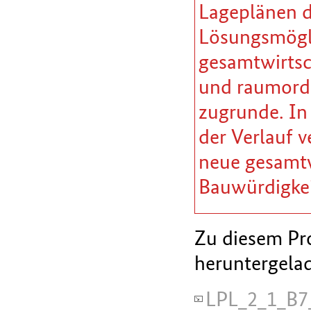
Lageplänen da
Lösungsmöglic
gesamtwirtsc
und raumordn
zugrunde. In
der Verlauf v
neue gesamtw
Bauwürdigkei
Zu diesem Pro
heruntergela
LPL_2_1_B7