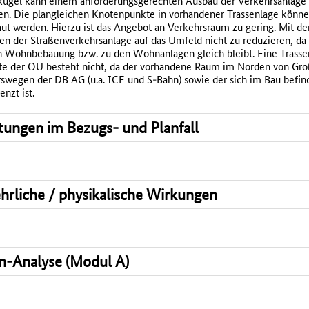
ßkugel kann einem anforderungsgerechten Ausbau der Verkehrsanlage
en. Die plangleichen Knotenpunkte in vorhandener Trassenlage könne
aut werden. Hierzu ist das Angebot an Verkehrsraum zu gering. Mit der
n der Straßenverkehrsanlage auf das Umfeld nicht zu reduzieren, da
n Wohnbebauung bzw. zu den Wohnanlagen gleich bleibt. Eine Trassen
te der OU besteht nicht, da der vorhandene Raum im Norden von Groß
rswegen der DB AG (u.a. ICE und S-Bahn) sowie der sich im Bau bef
enzt ist.
tungen im Bezugs- und Planfall
ehrliche / physikalische Wirkungen
n-Analyse (Modul A)