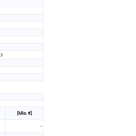
13
[Mio. €]
-