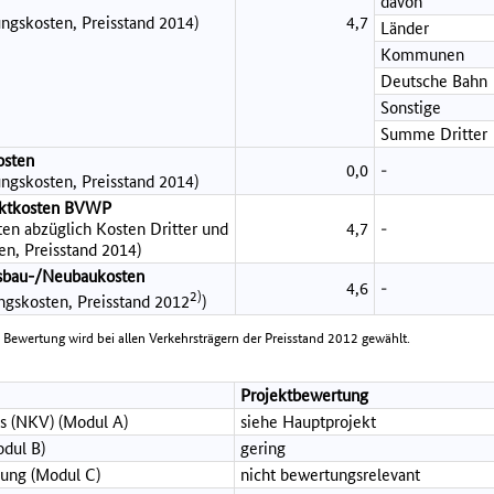
davon
ngskosten, Preisstand 2014)
4,7
Länder
Kommunen
Deutsche Bahn
Sonstige
Summe Dritter
osten
0,0
-
ngskosten, Preisstand 2014)
jektkosten BVWP
en abzüglich Kosten Dritter und
4,7
-
en, Preisstand 2014)
sbau-/Neubaukosten
4,6
-
2)
ungskosten, Preisstand 2012
)
e Bewertung wird bei allen Verkehrsträgern der Preisstand 2012 gewählt.
Projektbewertung
s (NKV) (Modul A)
siehe Hauptprojekt
dul B)
gering
ung (Modul C)
nicht bewertungsrelevant