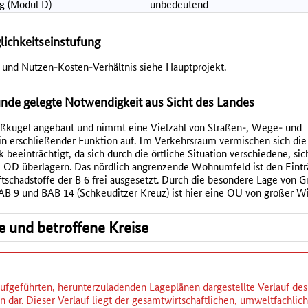
g (Modul D)
unbedeutend
lichkeitseinstufung
 und Nutzen-Kosten-Verhältnis siehe Hauptprojekt.
de gelegte Notwendigkeit aus Sicht des Landes
roßkugel angebaut und nimmt eine Vielzahl von Straßen-, Wege- und
n erschließender Funktion auf. Im Verkehrsraum vermischen sich die
rk beeinträchtigt, da sich durch die örtliche Situation verschiedene, s
 OD überlagern. Das nördlich angrenzende Wohnumfeld ist den Eintr
tschadstoffe der B 6 frei ausgesetzt. Durch die besondere Lage von 
B 9 und BAB 14 (Schkeuditzer Kreuz) ist hier eine OU von großer Wi
se und betroffene Kreise
ufgeführten, herunterzuladenden Lageplänen dargestellte Verlauf des P
 dar. Dieser Verlauf liegt der gesamtwirtschaftlichen, umweltfachlic