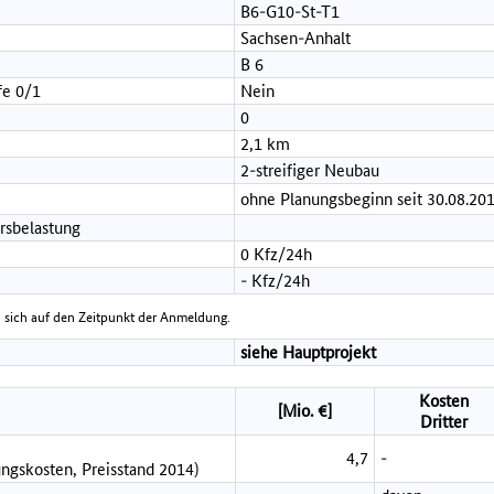
B6-G10-St-T1
Sachsen-Anhalt
B 6
fe 0/1
Nein
0
2,1 km
2-streifiger Neubau
ohne Planungsbeginn seit 30.08.20
rsbelastung
0 Kfz/24h
- Kfz/24h
 sich auf den Zeitpunkt der Anmeldung.
siehe Hauptprojekt
Kosten
[Mio. €]
Dritter
4,7
-
ngskosten, Preisstand 2014)