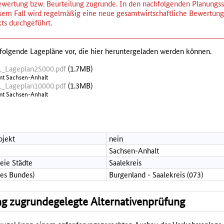
wertung bzw. Beurteilung zugrunde. In den nachfolgenden Planungsst
iesem Fall wird regelmäßig eine neue gesamtwirtschaftliche Bewertu
ts durchgeführt.
folgende Lagepläne vor, die hier heruntergeladen werden können.
_Lageplan25000.pdf
(1.7MB)
mt Sachsen-Anhalt
_Lageplan10000.pdf
(1.3MB)
mt Sachsen-Anhalt
ojekt
nein
Sachsen-Anhalt
reie Städte
Saalekreis
des Bundes)
Burgenland - Saalekreis (073)
g zugrundegelegte Alternativenprüfung