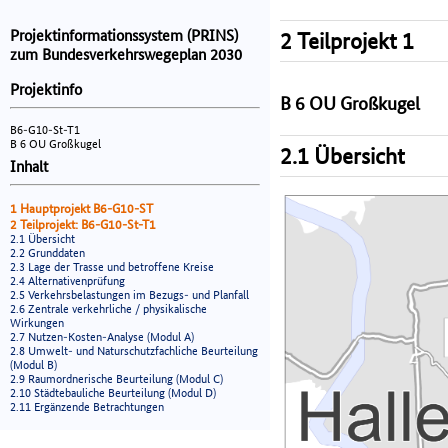
Projektinformationssystem (PRINS)
2 Teilprojekt 1
zum Bundesverkehrswegeplan 2030
Projektinfo
B 6 OU Großkugel
B6-G10-St-T1
B 6 OU Großkugel
2.1 Übersicht
Inhalt
1 Hauptprojekt B6-G10-ST
2 Teilprojekt: B6-G10-St-T1
2.1 Übersicht
2.2 Grunddaten
2.3 Lage der Trasse und betroffene Kreise
2.4 Alternativenprüfung
2.5 Verkehrsbelastungen im Bezugs- und Planfall
2.6 Zentrale verkehrliche / physikalische
Wirkungen
2.7 Nutzen-Kosten-Analyse (Modul A)
2.8 Umwelt- und Naturschutzfachliche Beurteilung
(Modul B)
2.9 Raumordnerische Beurteilung (Modul C)
2.10 Städtebauliche Beurteilung (Modul D)
2.11 Ergänzende Betrachtungen