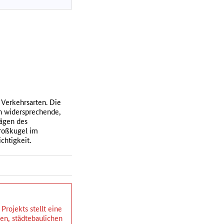
 Verkehrsarten. Die
ich widersprechende,
ägen des
Großkugel im
chtigkeit.
rojekts stellt eine
hen, städtebaulichen