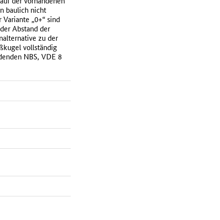
 auf der vorhandenen
n baulich nicht
 Variante „0+“ sind
 der Abstand der
alternative zu der
kugel vollständig
indenden NBS, VDE 8