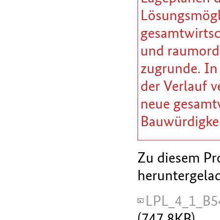
Lösungsmöglic
gesamtwirtsc
und raumordn
zugrunde. In
der Verlauf v
neue gesamtw
Bauwürdigkei
Zu diesem Pro
heruntergela
LPL_4_1_B5
(747.8KB)