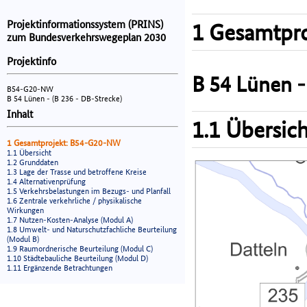
Projektinformationssystem (PRINS)
1 Gesamtpro
zum Bundesverkehrswegeplan 2030
Projektinfo
B 54 Lünen -
B54-G20-NW
B 54 Lünen - (B 236 - DB-Strecke)
Inhalt
1.1 Übersich
1 Gesamtprojekt: B54-G20-NW
1.1 Übersicht
1.2 Grunddaten
1.3 Lage der Trasse und betroffene Kreise
1.4 Alternativenprüfung
1.5 Verkehrsbelastungen im Bezugs- und Planfall
1.6 Zentrale verkehrliche / physikalische
Wirkungen
1.7 Nutzen-Kosten-Analyse (Modul A)
1.8 Umwelt- und Naturschutzfachliche Beurteilung
(Modul B)
1.9 Raumordnerische Beurteilung (Modul C)
1.10 Städtebauliche Beurteilung (Modul D)
1.11 Ergänzende Betrachtungen