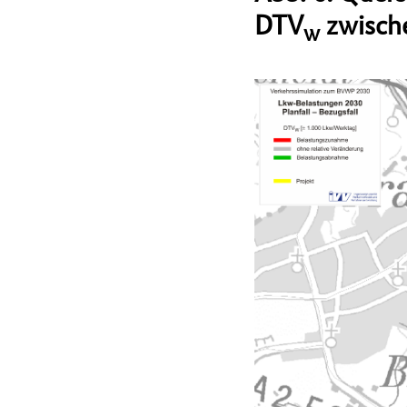
DTV
zwische
w