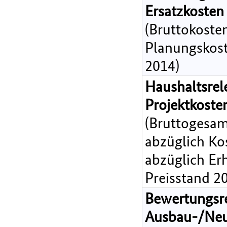
Ersatzkosten
(Bruttokoste
Planungskost
2014)
Haushaltsrel
Projektkost
(Bruttogesam
abzüglich Ko
abzüglich Er
Preisstand 2
Bewertungsr
Ausbau-/Ne