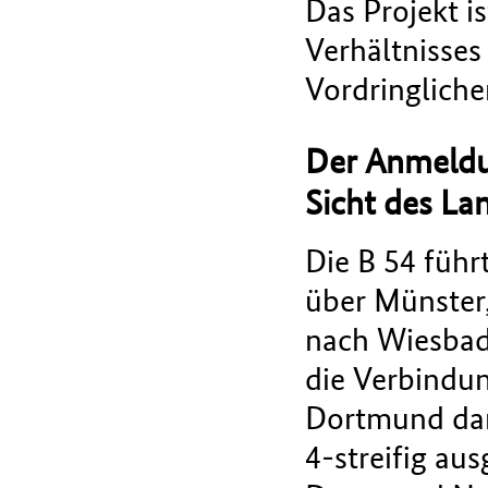
Das Projekt 
Verhältnisses 
Vordringliche
Der Anmeldu
Sicht des La
Die B 54 führ
über Münster
nach Wiesbade
die Verbindun
Dortmund dar.
4-streifig au