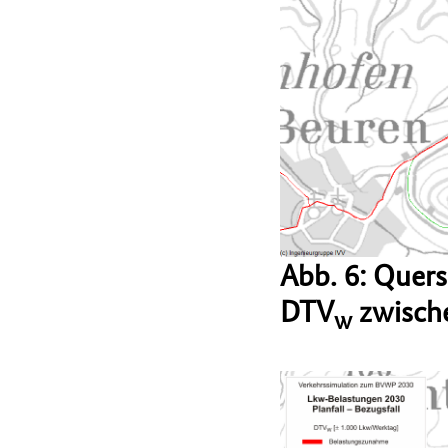
Abb. 6: Quer
DTV
zwische
w