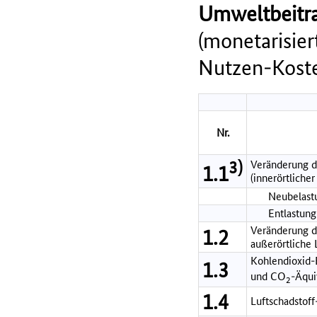
Umweltbeitra
(monetarisie
Nutzen-Koste
Nr.
3)
Veränderung d
1.1
(innerörtlicher
Neubelastu
Entlastung
Veränderung de
1.2
außerörtliche
Kohlendioxid-
1.3
und CO
-Äqui
2
1.4
Luftschadstof