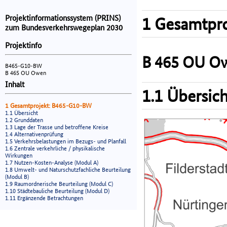
Projektinformationssystem (PRINS)
1 Gesamtpro
zum Bundesverkehrswegeplan 2030
Projektinfo
B 465 OU O
B465-G10-BW
B 465 OU Owen
Inhalt
1.1 Übersich
1 Gesamtprojekt: B465-G10-BW
1.1 Übersicht
1.2 Grunddaten
1.3 Lage der Trasse und betroffene Kreise
1.4 Alternativenprüfung
1.5 Verkehrsbelastungen im Bezugs- und Planfall
1.6 Zentrale verkehrliche / physikalische
Wirkungen
1.7 Nutzen-Kosten-Analyse (Modul A)
1.8 Umwelt- und Naturschutzfachliche Beurteilung
(Modul B)
1.9 Raumordnerische Beurteilung (Modul C)
1.10 Städtebauliche Beurteilung (Modul D)
1.11 Ergänzende Betrachtungen