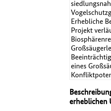
siedlungsnah
Vogelschutzg
Erhebliche B
Projekt verlä
Biosphärenre
Großsäugerl
Beeinträchti
eines Großsä
Konfliktpoten
Beschreibung
erheblichen