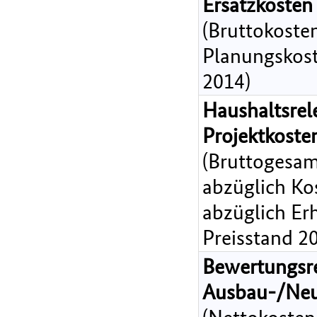
Ersatzkosten
(Bruttokoste
Planungskost
2014)
Haushaltsrel
Projektkost
(Bruttogesam
abzüglich Ko
abzüglich Er
Preisstand 2
Bewertungsr
Ausbau-/Ne