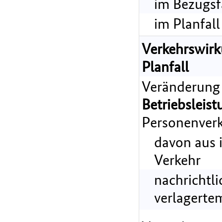
im Bezugsf
im Planfall
Verkehrswir
Planfall
Veränderung
Betriebsleist
Personenverk
davon aus 
Verkehr
nachrichtl
verlagerte