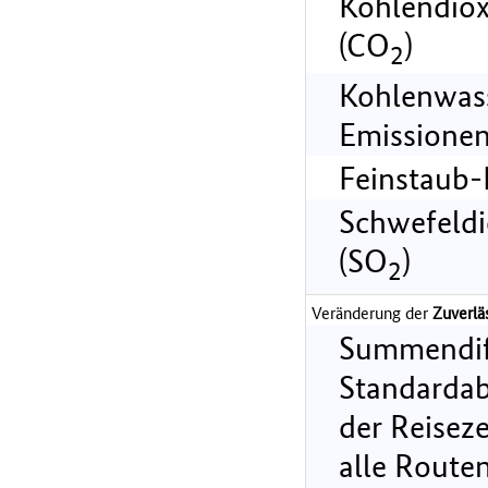
Kohlendiox
(CO
)
2
Kohlenwass
Emissionen
Feinstaub-
Schwefeldi
(SO
)
2
Veränderung der
Zuverlä
Summendif
Standarda
der Reiseze
alle Route