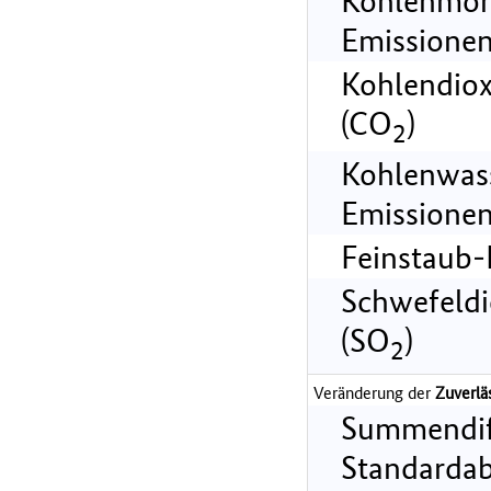
Kohlenmon
Emissionen
Kohlendiox
(CO
)
2
Kohlenwass
Emissionen
Feinstaub-
Schwefeldi
(SO
)
2
Veränderung der
Zuverlä
Summendif
Standarda