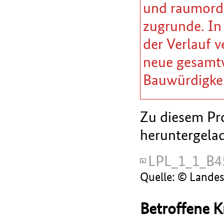
und raumordn
zugrunde. In
der Verlauf v
neue gesamtw
Bauwürdigkei
Zu diesem Pro
heruntergela
LPL_1_1_B4
Quelle: © Lande
Betroffene K