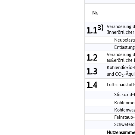
Nr.
3)
Veränderung d
1.1
(innerörtlicher
Neubelastu
Entlastung
Veränderung de
1.2
außerörtliche
Kohlendioxid-
1.3
und CO
-Äqui
2
1.4
Luftschadstof
Stickoxid
Kohlenmon
Kohlenwas
Feinstaub
Schwefeld
Nutzensumme