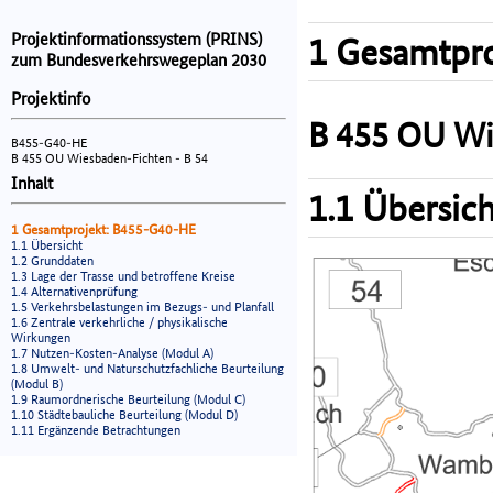
Projektinformationssystem (PRINS)
1 Gesamtpro
zum Bundesverkehrswegeplan 2030
Projektinfo
B 455 OU Wi
B455-G40-HE
B 455 OU Wiesbaden-Fichten - B 54
Inhalt
1.1 Übersich
1 Gesamtprojekt: B455-G40-HE
1.1 Übersicht
1.2 Grunddaten
1.3 Lage der Trasse und betroffene Kreise
1.4 Alternativenprüfung
1.5 Verkehrsbelastungen im Bezugs- und Planfall
1.6 Zentrale verkehrliche / physikalische
Wirkungen
1.7 Nutzen-Kosten-Analyse (Modul A)
1.8 Umwelt- und Naturschutzfachliche Beurteilung
(Modul B)
1.9 Raumordnerische Beurteilung (Modul C)
1.10 Städtebauliche Beurteilung (Modul D)
1.11 Ergänzende Betrachtungen