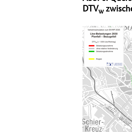
DTV
zwische
w