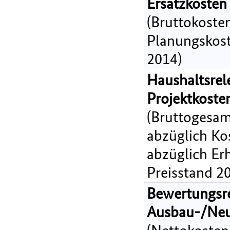
Ersatzkosten
(Bruttokoste
Planungskost
2014)
Haushaltsrel
Projektkost
(Bruttogesam
abzüglich Ko
abzüglich Er
Preisstand 2
Bewertungsr
Ausbau-/Ne