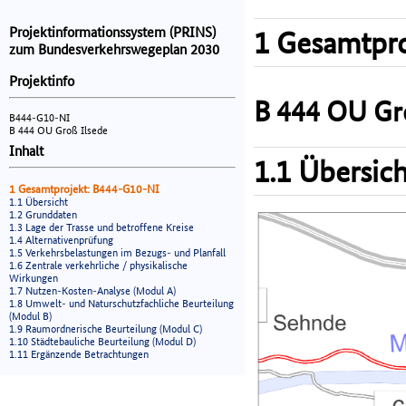
Projektinformationssystem (PRINS)
1 Gesamtpro
zum Bundesverkehrswegeplan 2030
Projektinfo
B 444 OU Gr
B444-G10-NI
B 444 OU Groß Ilsede
Inhalt
1.1 Übersich
1 Gesamtprojekt: B444-G10-NI
1.1 Übersicht
1.2 Grunddaten
1.3 Lage der Trasse und betroffene Kreise
1.4 Alternativenprüfung
1.5 Verkehrsbelastungen im Bezugs- und Planfall
1.6 Zentrale verkehrliche / physikalische
Wirkungen
1.7 Nutzen-Kosten-Analyse (Modul A)
1.8 Umwelt- und Naturschutzfachliche Beurteilung
(Modul B)
1.9 Raumordnerische Beurteilung (Modul C)
1.10 Städtebauliche Beurteilung (Modul D)
1.11 Ergänzende Betrachtungen