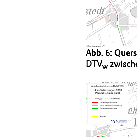
Abb. 6: Quer
DTV
zwische
w