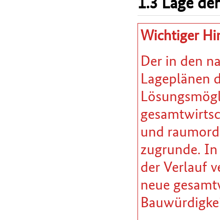
1.3 Lage der
Wichtiger Hi
Der in den n
Lageplänen da
Lösungsmöglic
gesamtwirtsc
und raumordn
zugrunde. In
der Verlauf v
neue gesamtw
Bauwürdigkei