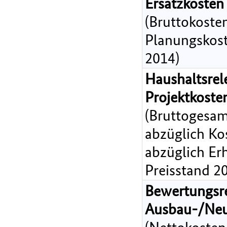
Ersatzkosten
(Bruttokoste
Planungskost
2014)
Haushaltsrel
Projektkost
(Bruttogesam
abzüglich Ko
abzüglich Er
Preisstand 2
Bewertungsr
Ausbau-/Ne