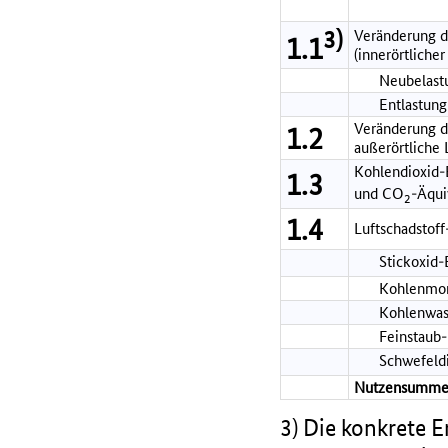
3)
Veränderung d
1.1
(innerörtlicher
Neubelastu
Entlastung
Veränderung de
1.2
außerörtliche
Kohlendioxid-
1.3
und CO
-Äqui
2
1.4
Luftschadstof
Stickoxid
Kohlenmon
Kohlenwas
Feinstaub
Schwefeld
Nutzensumme
3) Die konkrete 