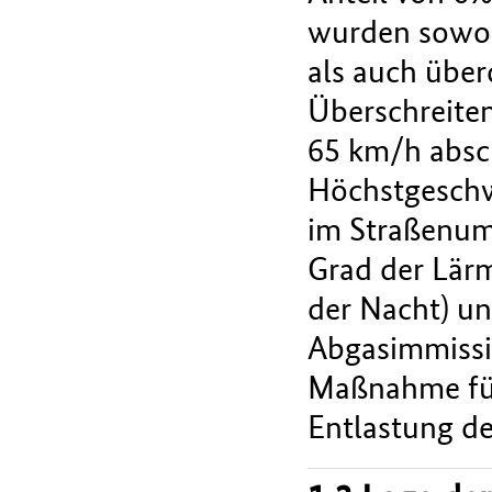
wurden sowohl
als auch über
Überschreiten
65 km/h absch
Höchstgeschw
im Straßenumf
Grad der Lärm
der Nacht) u
Abgasimmissi
Maßnahme führ
Entlastung de