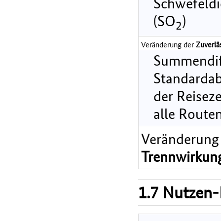
Schwefeldi
(SO
)
2
Veränderung der
Zuverlä
Summendif
Standarda
der Reiseze
alle Route
Veränderung
Trennwirkun
1.7 Nutzen-