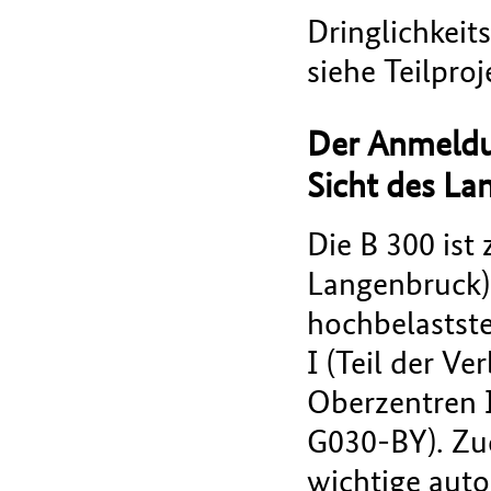
Dringlichkei
siehe Teilproj
Der Anmeldu
Sicht des La
Die B 300 ist
Langenbruck) 
hochbelastst
I (Teil der 
Oberzentren 
G030-BY). Zud
wichtige aut