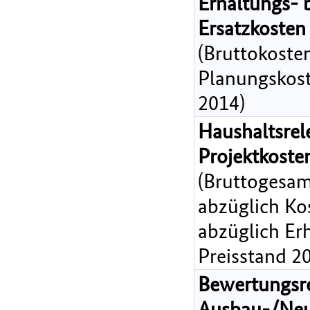
Erhaltungs- 
Ersatzkosten
(Bruttokoste
Planungskost
2014)
Haushaltsrel
Projektkost
(Bruttogesam
abzüglich Ko
abzüglich Er
Preisstand 2
Bewertungsr
Ausbau-/Ne