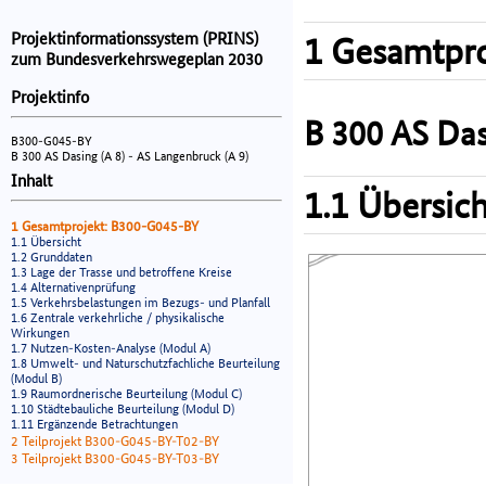
Projektinformationssystem (PRINS)
1 Gesamtpro
zum Bundesverkehrswegeplan 2030
Projektinfo
B 300 AS Das
B300-G045-BY
B 300 AS Dasing (A 8) - AS Langenbruck (A 9)
Inhalt
1.1 Übersich
1 Gesamtprojekt: B300-G045-BY
1.1 Übersicht
1.2 Grunddaten
1.3 Lage der Trasse und betroffene Kreise
1.4 Alternativenprüfung
1.5 Verkehrsbelastungen im Bezugs- und Planfall
1.6 Zentrale verkehrliche / physikalische
Wirkungen
1.7 Nutzen-Kosten-Analyse (Modul A)
1.8 Umwelt- und Naturschutzfachliche Beurteilung
(Modul B)
1.9 Raumordnerische Beurteilung (Modul C)
1.10 Städtebauliche Beurteilung (Modul D)
1.11 Ergänzende Betrachtungen
2 Teilprojekt B300-G045-BY-T02-BY
3 Teilprojekt B300-G045-BY-T03-BY