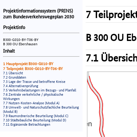
Projektinformationssystem (PRINS)
7 Teilprojek
zum Bundesverkehrswegeplan 2030
Projektinfo
B 300 OU Eb
B300-G010-BY-T06-BY
B 300 OU Ebershausen
Inhalt
7.1 Übersich
1 Hauptprojekt B300-G010-BY
7 Teilprojekt: B300-G010-BY-T06-BY
7.1 Übersicht
7.2 Grunddaten
7.3 Lage der Trasse und betroffene Kreise
7.4 Alternativenprüfung
7.5 Verkehrsbelastungen im Bezugs- und Planfall
7.6 Zentrale verkehrliche / physikalische
Wirkungen
7.7 Nutzen-Kosten-Analyse (Modul A)
7.8 Umwelt- und Naturschutzfachliche Beurteilung
(Modul B)
7.9 Raumordnerische Beurteilung (Modul C)
7.10 Städtebauliche Beurteilung (Modul D)
7.11 Ergänzende Betrachtungen