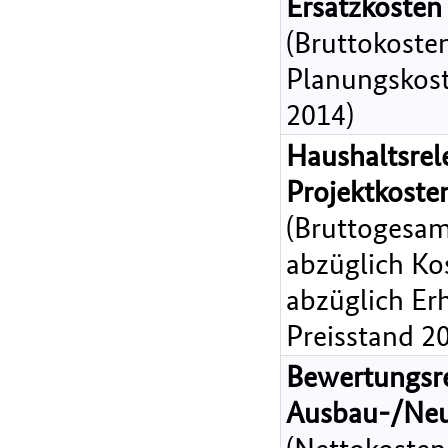
Ersatzkosten
(Bruttokoste
Planungskost
2014)
Haushaltsrel
Projektkost
(Bruttogesam
abzüglich Ko
abzüglich Er
Preisstand 2
Bewertungsr
Ausbau-/Ne