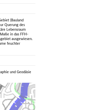
Gebiet (Bauland
zur Querung des
itäre Lebensraum
m Maße in das FFH-
sgebiet ausgewiesen.
ume feuchter
raphie und Geodäsie