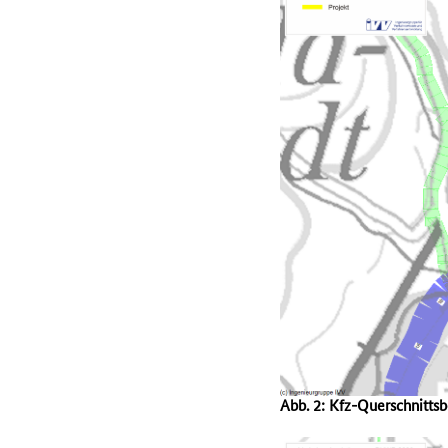
Abb. 2: Kfz-Querschnitts