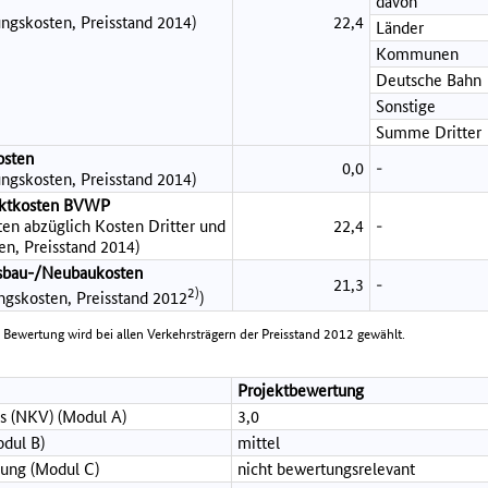
davon
ngskosten, Preisstand 2014)
22,4
Länder
Kommunen
Deutsche Bahn
Sonstige
Summe Dritter
osten
0,0
-
ngskosten, Preisstand 2014)
jektkosten BVWP
en abzüglich Kosten Dritter und
22,4
-
en, Preisstand 2014)
sbau-/Neubaukosten
21,3
-
2)
ungskosten, Preisstand 2012
)
e Bewertung wird bei allen Verkehrsträgern der Preisstand 2012 gewählt.
Projektbewertung
s (NKV) (Modul A)
3,0
dul B)
mittel
ung (Modul C)
nicht bewertungsrelevant