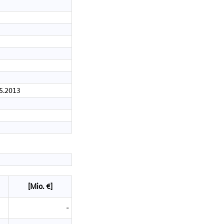
05.2013
[Mio. €]
-