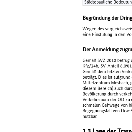
Städtebauliche Bedeutun
Begründung der Dring
Wegen des vergleichsweis
eine Einstufung in den Vor
Der Anmeldung zugrun
Gemäß SVZ 2010 betrug d
Kfz/24h, SV-Anteil 8,0%).
Gemäß dem letzten Verkeh
beträgt. Dies ist aufgru
Mittelzentrum Mosbach, g
diesem Bereich) auch durc
Bevölkerung durch verkehr
Verkehrsraum der OD zu en
schmalen Gehwege von häu
Begegnungsfall von Lkw-S
nutzbar.
1.3 Lage der Tras