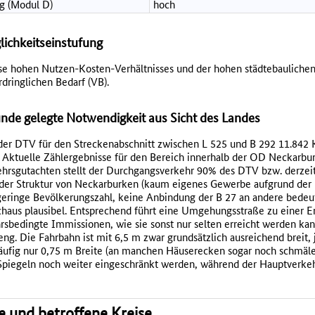
g (Modul D)
hoch
lichkeitseinstufung
e hohen Nutzen-Kosten-Verhältnisses und der hohen städtebaulichen
dringlichen Bedarf (VB).
de gelegte Notwendigkeit aus Sicht des Landes
er DTV für den Streckenabschnitt zwischen L 525 und B 292 11.842
 Aktuelle Zählergebnisse für den Bereich innerhalb der OD Neckarburk
rsgutachten stellt der Durchgangsverkehr 90% des DTV bzw. derzei
nd der Struktur von Neckarburken (kaum eigenes Gewerbe aufgrund de
eringe Bevölkerungszahl, keine Anbindung der B 27 an andere bedeu
haus plausibel. Entsprechend führt eine Umgehungsstraße zu einer E
sbedingte Immissionen, wie sie sonst nur selten erreicht werden kan
g. Die Fahrbahn ist mit 6,5 m zwar grundsätzlich ausreichend breit, 
fig nur 0,75 m Breite (an manchen Häuserecken sogar noch schmäler
piegeln noch weiter eingeschränkt werden, während der Hauptverkehr
se und betroffene Kreise