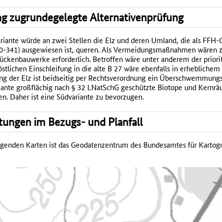
g zugrundegelegte Alternativenprüfung
riante würde an zwei Stellen die Elz und deren Umland, die als FFH-
20-341) ausgewiesen ist, queren. Als Vermeidungsmaßnahmen wären 
rückenbauwerke erforderlich. Betroffen wäre unter anderem der prior
stlichen Einschleifung in die alte B 27 wäre ebenfalls in erhebliche
lang der Elz ist beidseitig per Rechtsverordnung ein Überschwemmung
iante großflächig nach § 32 LNatSchG geschützte Biotope und Kernrä
n. Daher ist eine Südvariante zu bevorzugen.
tungen im Bezugs- und Planfall
olgenden Karten ist das Geodatenzentrum des Bundesamtes für Kartog