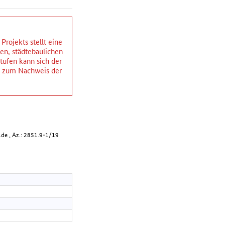
rojekts stellt eine
hen, städtebaulichen
ufen kann sich der
ng zum Nachweis der
de , Az.: 2851.9-1/19