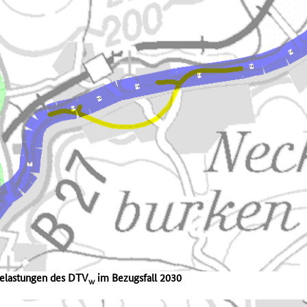
belastungen des DTV
im Bezugsfall 2030
w