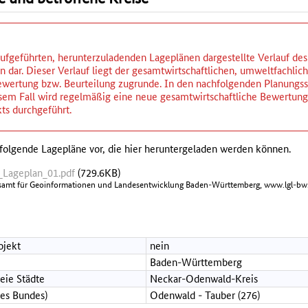
ufgeführten, herunterzuladenden Lageplänen dargestellte Verlauf des P
 dar. Dieser Verlauf liegt der gesamtwirtschaftlichen, umweltfachlic
wertung bzw. Beurteilung zugrunde. In den nachfolgenden Planungsst
iesem Fall wird regelmäßig eine neue gesamtwirtschaftliche Bewertu
ts durchgeführt.
folgende Lagepläne vor, die hier heruntergeladen werden können.
Lageplan_01.pdf
(729.6KB)
samt für Geoinformationen und Landesentwicklung Baden-Württemberg, www.lgl-bw.
ojekt
nein
Baden-Württemberg
reie Städte
Neckar-Odenwald-Kreis
des Bundes)
Odenwald - Tauber (276)