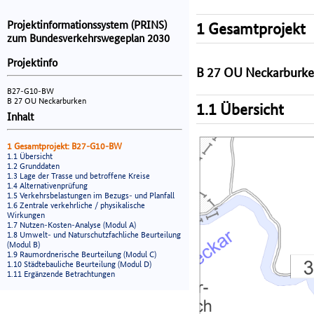
Projektinformationssystem (PRINS)
1 Gesamtprojekt
zum Bundesverkehrswegeplan 2030
Projektinfo
B 27 OU Neckarburk
B27-G10-BW
B 27 OU Neckarburken
1.1 Übersicht
Inhalt
1 Gesamtprojekt: B27-G10-BW
1.1 Übersicht
1.2 Grunddaten
1.3 Lage der Trasse und betroffene Kreise
1.4 Alternativenprüfung
1.5 Verkehrsbelastungen im Bezugs- und Planfall
1.6 Zentrale verkehrliche / physikalische
Wirkungen
1.7 Nutzen-Kosten-Analyse (Modul A)
1.8 Umwelt- und Naturschutzfachliche Beurteilung
(Modul B)
1.9 Raumordnerische Beurteilung (Modul C)
1.10 Städtebauliche Beurteilung (Modul D)
1.11 Ergänzende Betrachtungen