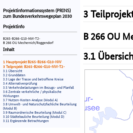
Projektinformationssystem (PRINS)
3 Teilprojek
zum Bundesverkehrswegeplan 2030
Projektinfo
B 266 OU Me
B265-B266-G10-NW-T2-
B 266 OU Mechernich/Roggendorf
Inhalt
3.1 Übersich
1 Hauptprojekt B265-B266-G10-NW
3 Teilprojekt: B265-B266-G10-NW-T2-
3.1 Übersicht
3.2 Grunddaten
3.3 Lage der Trasse und betroffene Kreise
3.4 Alternativenprüfung
3.5 Verkehrsbelastungen im Bezugs- und Planfall
3.6 Zentrale verkehrliche / physikalische
Wirkungen
3.7 Nutzen-Kosten-Analyse (Modul A)
3.8 Umwelt- und Naturschutzfachliche Beurteilung
(Modul B)
3.9 Raumordnerische Beurteilung (Modul C)
3.10 Städtebauliche Beurteilung (Modul D)
3.11 Ergänzende Betrachtungen