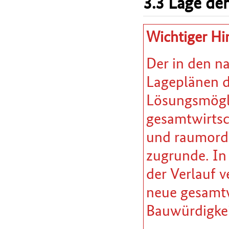
3.3 Lage der
Wichtiger Hi
Der in den n
Lageplänen da
Lösungsmöglic
gesamtwirtsc
und raumordn
zugrunde. In
der Verlauf v
neue gesamtw
Bauwürdigkei