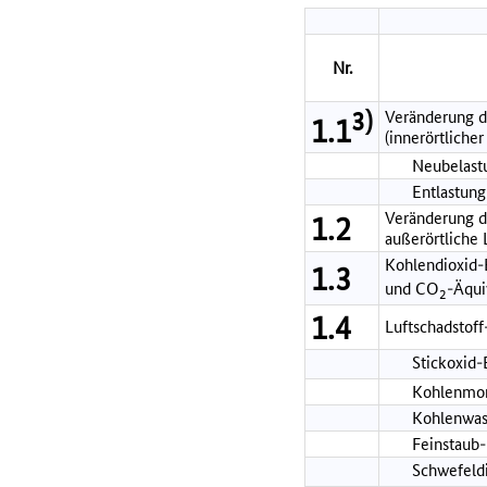
Nr.
3)
Veränderung d
1.1
(innerörtlicher
Neubelastu
Entlastung
Veränderung de
1.2
außerörtliche
Kohlendioxid-
1.3
und CO
-Äqui
2
1.4
Luftschadstof
Stickoxid
Kohlenmon
Kohlenwas
Feinstaub
Schwefeld