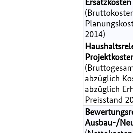
Ersatzkosten
(Bruttokoste
Planungskost
2014)
Haushaltsrel
Projektkost
(Bruttogesam
abzüglich Ko
abzüglich Er
Preisstand 2
Bewertungsr
Ausbau-/Ne