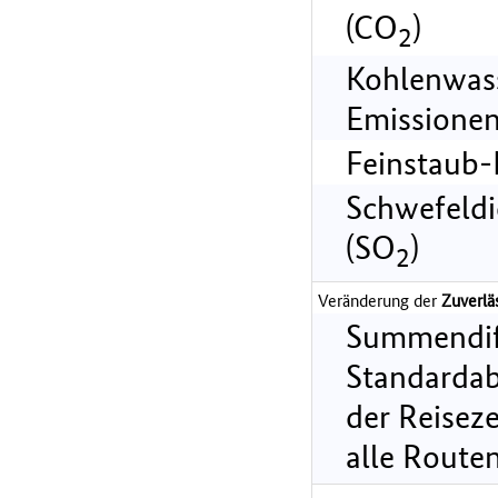
(CO
)
2
Kohlenwass
Emissionen
Feinstaub-
Schwefeldi
(SO
)
2
Veränderung der
Zuverlä
Summendif
Standarda
der Reiseze
alle Route