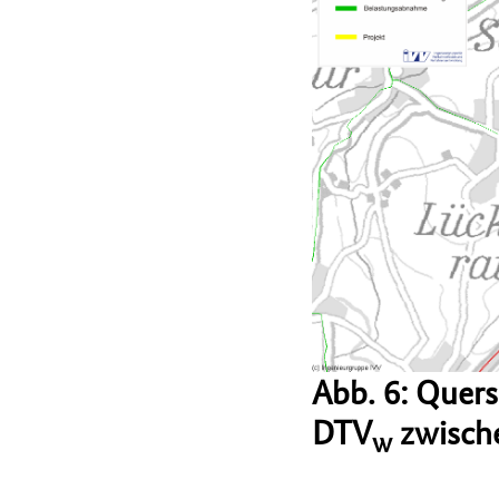
Abb. 6: Quer
DTV
zwische
w