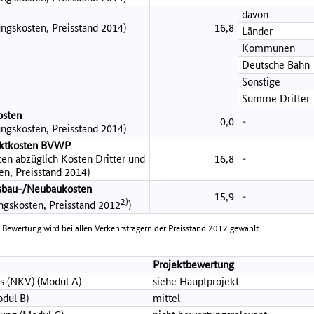
davon
ngskosten, Preisstand 2014)
16,8
Länder
Kommunen
Deutsche Bahn
Sonstige
Summe Dritter
osten
0,0
-
ngskosten, Preisstand 2014)
jektkosten BVWP
en abzüglich Kosten Dritter und
16,8
-
en, Preisstand 2014)
sbau-/Neubaukosten
15,9
-
2)
ungskosten, Preisstand 2012
)
e Bewertung wird bei allen Verkehrsträgern der Preisstand 2012 gewählt.
Projektbewertung
s (NKV) (Modul A)
siehe Hauptprojekt
dul B)
mittel