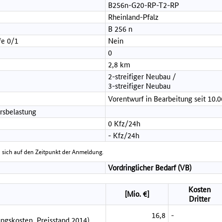
B256n-G20-RP-T2-RP
Rheinland-Pfalz
B 256 n
fe 0/1
Nein
0
2,8 km
2-streifiger Neubau /
3-streifiger Neubau
Vorentwurf in Bearbeitung seit 10.
rsbelastung
0 Kfz/24h
- Kfz/24h
 sich auf den Zeitpunkt der Anmeldung.
Vordringlicher Bedarf (VB)
Kosten
[Mio. €]
Dritter
16,8
-
ngskosten, Preisstand 2014)