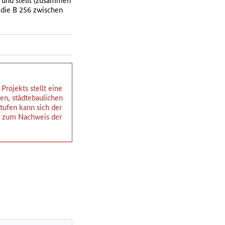
 und stellt (zusammen
 die B 256 zwischen
rojekts stellt eine
hen, städtebaulichen
ufen kann sich der
ng zum Nachweis der