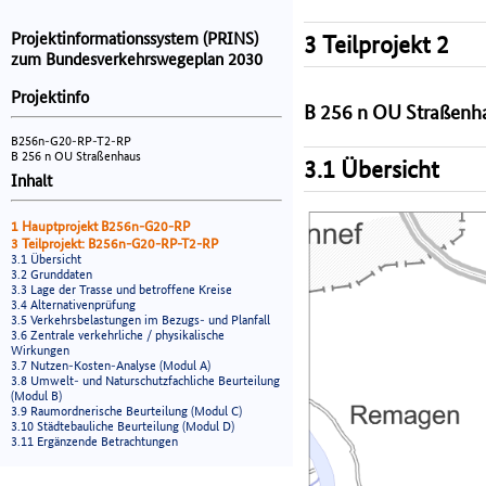
Projektinformationssystem (PRINS)
3 Teilprojekt 2
zum Bundesverkehrswegeplan 2030
Projektinfo
B 256 n OU Straßenh
B256n-G20-RP-T2-RP
B 256 n OU Straßenhaus
3.1 Übersicht
Inhalt
1 Hauptprojekt B256n-G20-RP
3 Teilprojekt: B256n-G20-RP-T2-RP
3.1 Übersicht
3.2 Grunddaten
3.3 Lage der Trasse und betroffene Kreise
3.4 Alternativenprüfung
3.5 Verkehrsbelastungen im Bezugs- und Planfall
3.6 Zentrale verkehrliche / physikalische
Wirkungen
3.7 Nutzen-Kosten-Analyse (Modul A)
3.8 Umwelt- und Naturschutzfachliche Beurteilung
(Modul B)
3.9 Raumordnerische Beurteilung (Modul C)
3.10 Städtebauliche Beurteilung (Modul D)
3.11 Ergänzende Betrachtungen