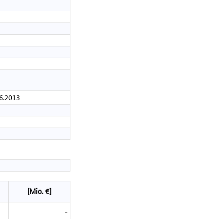
06.2013
[Mio. €]
-