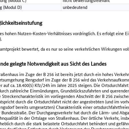
ung (Modul C)
nicht bewertungsrelevant
g (Modul D)
unbedeutend
lichkeitseinstufung
des hohen Nutzen-Kosten-Verhältnisses vordringlich. Es erfolgt eine E
.
amtprojekt bewertet, da es nur so seine verkehrlichen Wirkungen voll
de gelegte Notwendigkeit aus Sicht des Landes
raßenhaus im Zuge der B 256 ist bereits jetzt durch ein hohes Verke
Ortsumgehung Rengsdorf im Zuge der B 256 wird das Verkehrsaufkom
r auf ca. 18.400(5) Kfz/24h im Jahre 2025 steigen. Die Ortsdurchfahrt 
o durch zahlreiche Einmündungen, Grundstückszufahrten und querende
 Streckencharakteristik im vorliegenden Abschnitt der B 256 zwisch
spricht durch die Ortsdurchfahrt nicht der angestrebten (und im vorh
sdorf bereits umgesetzten) Charakteristik einer ortsdurchfahrtfreie
 Bundesstraße. Der Durchgangsverkehr hat durch die Lärm- und Abga
qualität in der Ortslage von Straßenhaus. Der örtliche Verkehr, ins
eblich durch die stark belastete Ortsdurchfahrt behindert und gefähr