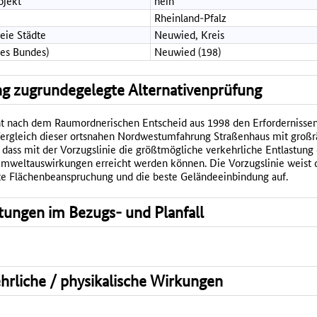
ojekt
nein
Rheinland-Pfalz
reie Städte
Neuwied, Kreis
des Bundes)
Neuwied (198)
g zugrundegelegte Alternativenprüfung
cht nach dem Raumordnerischen Entscheid aus 1998 den Erforderniss
ergleich dieser ortsnahen Nordwestumfahrung Straßenhaus mit groß
 dass mit der Vorzugslinie die größtmögliche verkehrliche Entlastung
Umweltauswirkungen erreicht werden können. Die Vorzugslinie weist 
ste Flächenbeanspruchung und die beste Geländeeinbindung auf.
tungen im Bezugs- und Planfall
ehrliche / physikalische Wirkungen