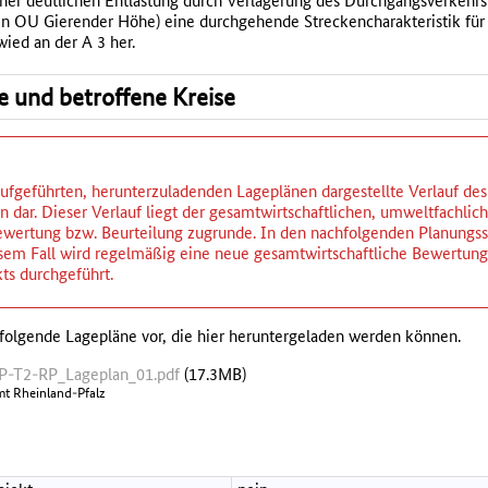
ner deutlichen Entlastung durch Verlagerung des Durchgangsverkehrs
ten OU Gierender Höhe) eine durchgehende Streckencharakteristik für
ed an der A 3 her.
se und betroffene Kreise
ufgeführten, herunterzuladenden Lageplänen dargestellte Verlauf des P
 dar. Dieser Verlauf liegt der gesamtwirtschaftlichen, umweltfachlic
wertung bzw. Beurteilung zugrunde. In den nachfolgenden Planungsst
iesem Fall wird regelmäßig eine neue gesamtwirtschaftliche Bewertu
ts durchgeführt.
folgende Lagepläne vor, die hier heruntergeladen werden können.
-T2-RP_Lageplan_01.pdf
(17.3MB)
t Rheinland-Pfalz