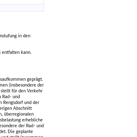
instufung in den
 entfalten kann.
hrsaufkommen geprägt.
men (insbesondere der
stellt für den Verkehr
n Rad- und
en Rengsdorf und der
erigen Abschnitt
n, überregionalen
sbelastung erhebliche
besondere der Rad- und
det. Die geplante