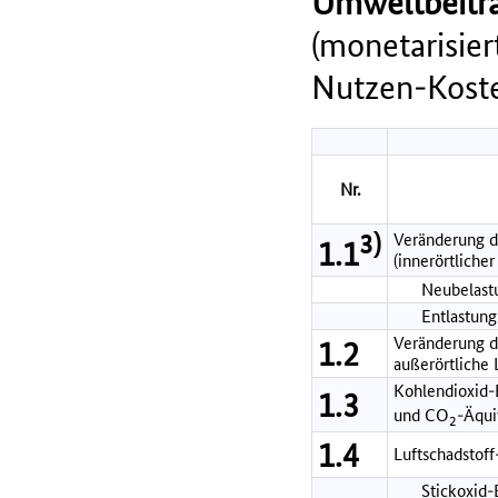
Umweltbeitra
(monetarisie
Nutzen-Koste
Nr.
3)
Veränderung d
1.1
(innerörtlicher
Neubelastu
Entlastung
Veränderung de
1.2
außerörtliche
Kohlendioxid-
1.3
und CO
-Äqui
2
1.4
Luftschadstof
Stickoxid