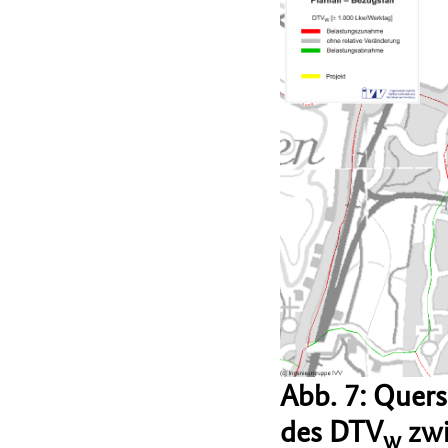
Abb. 7: Quer
des DTV
zwi
w