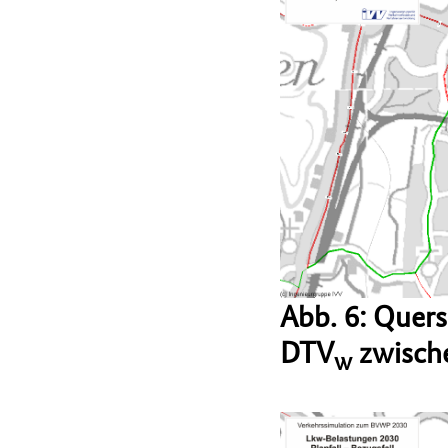
Abb. 6: Quer
DTV
zwische
w