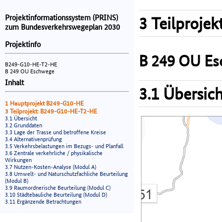
Projektinformationssystem (PRINS)
3 Teilprojek
zum Bundesverkehrswegeplan 2030
Projektinfo
B 249 OU E
B249-G10-HE-T2-HE
B 249 OU Eschwege
Inhalt
3.1 Übersich
1 Hauptprojekt B249-G10-HE
3 Teilprojekt: B249-G10-HE-T2-HE
3.1 Übersicht
3.2 Grunddaten
3.3 Lage der Trasse und betroffene Kreise
3.4 Alternativenprüfung
3.5 Verkehrsbelastungen im Bezugs- und Planfall
3.6 Zentrale verkehrliche / physikalische
Wirkungen
3.7 Nutzen-Kosten-Analyse (Modul A)
3.8 Umwelt- und Naturschutzfachliche Beurteilung
(Modul B)
3.9 Raumordnerische Beurteilung (Modul C)
3.10 Städtebauliche Beurteilung (Modul D)
3.11 Ergänzende Betrachtungen