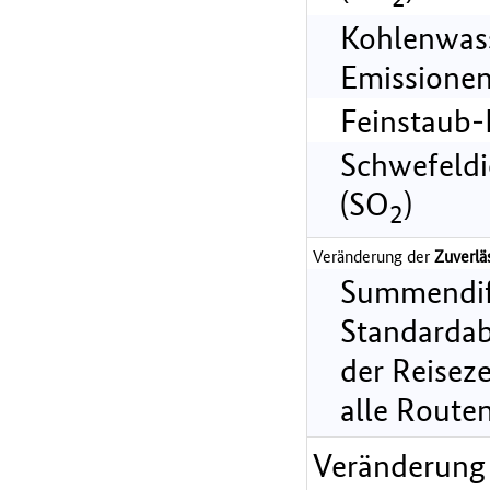
Kohlenwass
Emissionen
Feinstaub-
Schwefeldi
(SO
)
2
Veränderung der
Zuverlä
Summendif
Standarda
der Reiseze
alle Route
Veränderung