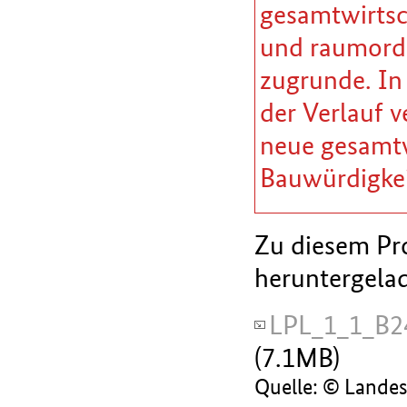
gesamtwirtsc
und raumordn
zugrunde. In
der Verlauf v
neue gesamtw
Bauwürdigkei
Zu diesem Pro
heruntergela
LPL_1_1_B2
(7.1MB)
Quelle: © Lande