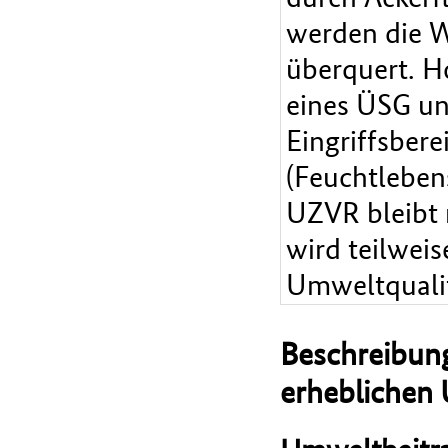
werden die W
überquert. H
eines ÜSG un
Eingriffsber
(Feuchtleben
UZVR bleibt 
wird teilwei
Umweltqualit
Beschreibung
erheblichen