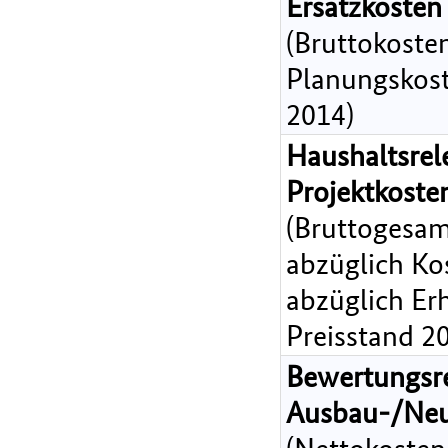
Ersatzkosten
(Bruttokoste
Planungskost
2014)
Haushaltsrel
Projektkost
(Bruttogesam
abzüglich Ko
abzüglich Er
Preisstand 2
Bewertungsr
Ausbau-/Ne