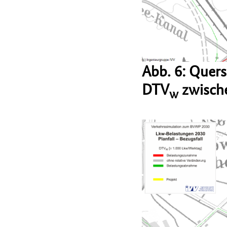
Abb. 6: Quer
DTV
zwische
w