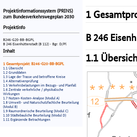
Projektinformationssystem (PRINS)
1 Gesamtpro
zum Bundesverkehrswegeplan 2030
Projektinfo
B 246 Eisenh
B246-G20-BB-BGPL
B 246 Eisenhüttenstadt (B 112) - Bgr. D/Pl
Inhalt
1.1 Übersich
1 Gesamtprojekt: B246-G20-BB-BGPL
1.1 Übersicht
1.2 Grunddaten
1.3 Lage der Trasse und betroffene Kreise
1.4 Alternativenprüfung
1.5 Verkehrsbelastungen im Bezugs- und Planfall
1.6 Zentrale verkehrliche / physikalische
Wirkungen
1.7 Nutzen-Kosten-Analyse (Modul A)
1.8 Umwelt- und Naturschutzfachliche Beurteilung
(Modul B)
1.9 Raumordnerische Beurteilung (Modul C)
1.10 Städtebauliche Beurteilung (Modul D)
1.11 Ergänzende Betrachtungen