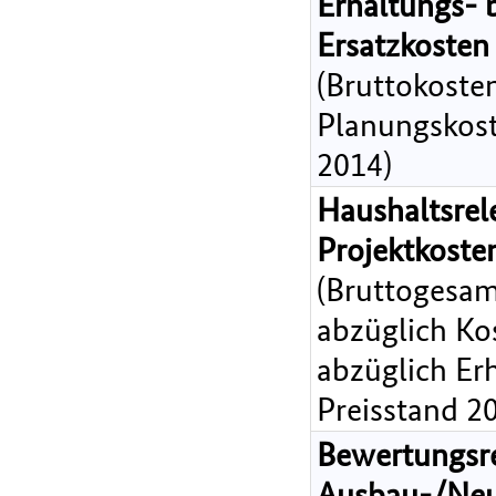
Erhaltungs- 
Ersatzkosten
(Bruttokoste
Planungskost
2014)
Haushaltsrel
Projektkost
(Bruttogesam
abzüglich Ko
abzüglich Er
Preisstand 2
Bewertungsr
Ausbau-/Ne