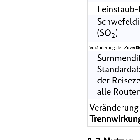
Feinstaub-
Schwefeldi
(SO
)
2
Veränderung der
Zuverlä
Summendif
Standarda
der Reiseze
alle Route
Veränderung
Trennwirkun