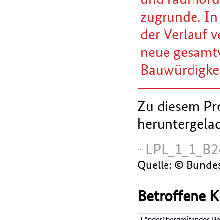
zugrunde. In
der Verlauf v
neue gesamtw
Bauwürdigkei
Zu diesem Pro
heruntergela
LPL_1_1_B2
Quelle: © Bunde
Betroffene K
Länderübergreifendes Pr