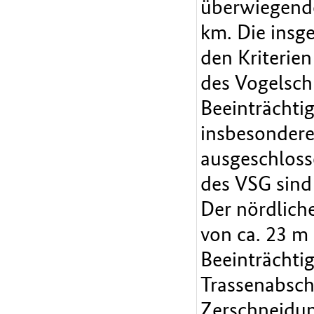
überwiegende
km. Die insg
den Kriterie
des Vogelsch
Beeinträchti
insbesondere
ausgeschloss
des VSG sind
Der nördlich
von ca. 23 m
Beeinträchti
Trassenabsch
Zerschneidu