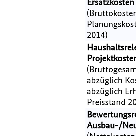
Ersatzkosten
(Bruttokoste
Planungskost
2014)
Haushaltsrel
Projektkost
(Bruttogesam
abzüglich Ko
abzüglich Er
Preisstand 2
Bewertungsr
Ausbau-/Ne