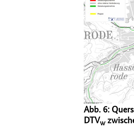
Abb. 6: Quer
DTV
zwische
w