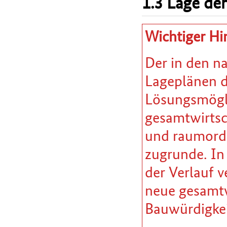
1.3 Lage der
Wichtiger Hi
Der in den n
Lageplänen da
Lösungsmöglic
gesamtwirtsc
und raumordn
zugrunde. In
der Verlauf v
neue gesamtw
Bauwürdigkei