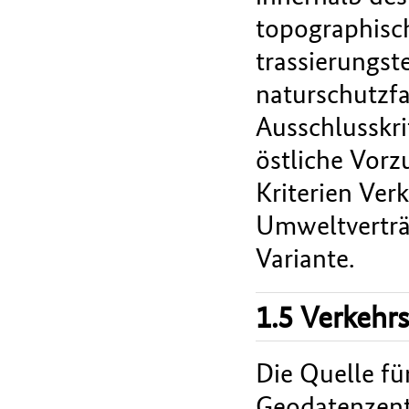
topographisc
trassierungst
naturschutzfa
Ausschlusskri
östliche Vorz
Kriterien Verk
Umweltverträg
Variante.
1.5 Verkehr
Die Quelle fü
Geodatenzent