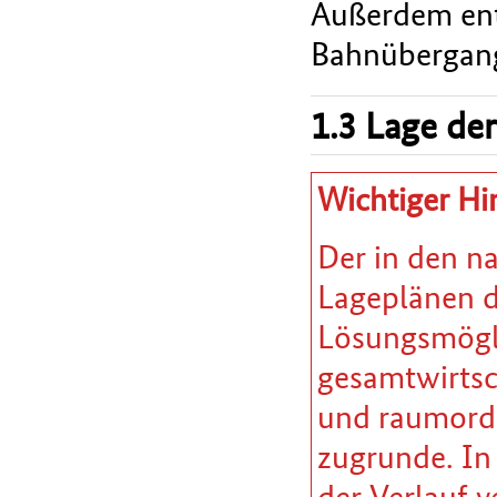
Außerdem entf
Bahnübergan
1.3 Lage der
Wichtiger Hi
Der in den n
Lageplänen da
Lösungsmöglic
gesamtwirtsc
und raumordn
zugrunde. In
der Verlauf v