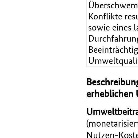
Überschwemmu
Konflikte re
sowie eines 
Durchfahrung
Beeinträchti
Umweltqualit
Beschreibung
erheblichen
Umweltbeitra
(monetarisie
Nutzen-Koste