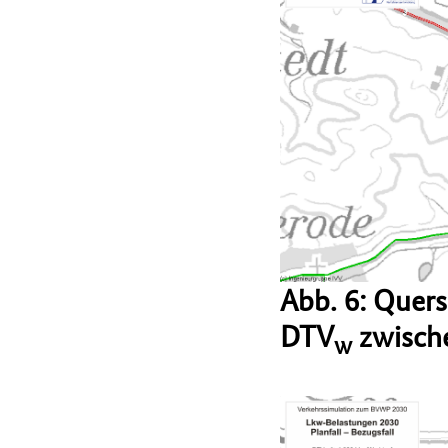
Abb. 6: Quer
DTV
zwische
w