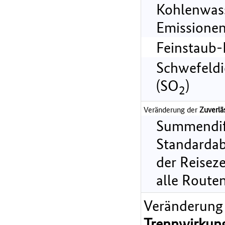
Kohlenwass
Emissionen
Feinstaub-
Schwefeldi
(SO
)
2
Veränderung der
Zuverlä
Summendif
Standarda
der Reiseze
alle Route
Veränderung
Trennwirkun