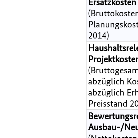
Ersatzkosten
(Bruttokoste
Planungskost
2014)
Haushaltsrel
Projektkost
(Bruttogesam
abzüglich Ko
abzüglich Er
Preisstand 2
Bewertungsr
Ausbau-/Ne