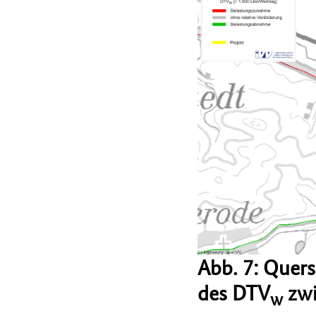
Abb. 7: Quer
des DTV
zwi
w