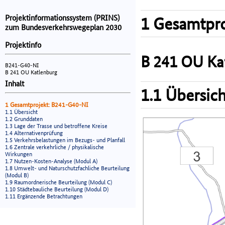
Projektinformationssystem (PRINS)
1 Gesamtpro
zum Bundesverkehrswegeplan 2030
Projektinfo
B 241 OU Ka
B241-G40-NI
B 241 OU Katlenburg
Inhalt
1.1 Übersich
1 Gesamtprojekt: B241-G40-NI
1.1 Übersicht
1.2 Grunddaten
1.3 Lage der Trasse und betroffene Kreise
1.4 Alternativenprüfung
1.5 Verkehrsbelastungen im Bezugs- und Planfall
1.6 Zentrale verkehrliche / physikalische
Wirkungen
1.7 Nutzen-Kosten-Analyse (Modul A)
1.8 Umwelt- und Naturschutzfachliche Beurteilung
(Modul B)
1.9 Raumordnerische Beurteilung (Modul C)
1.10 Städtebauliche Beurteilung (Modul D)
1.11 Ergänzende Betrachtungen