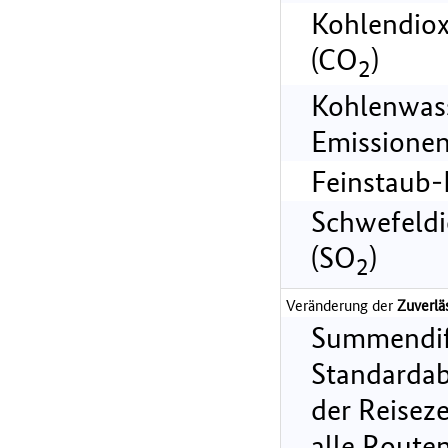
Kohlendiox
(CO
)
2
Kohlenwass
Emissionen
Feinstaub-
Schwefeldi
(SO
)
2
Veränderung der
Zuverlä
Summendif
Standarda
der Reiseze
alle Route