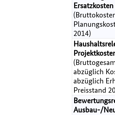
Ersatzkosten
(Bruttokoste
Planungskost
2014)
Haushaltsrel
Projektkost
(Bruttogesam
abzüglich Ko
abzüglich Er
Preisstand 2
Bewertungsr
Ausbau-/Ne