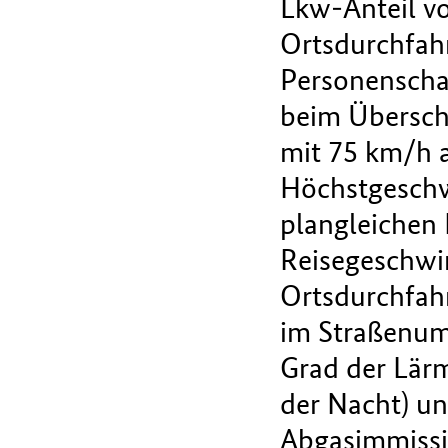
Lkw-Anteil vo
Ortsdurchfahr
Personenschad
beim Überschr
mit 75 km/h a
Höchstgeschw
plangleichen 
Reisegeschwin
Ortsdurchfah
im Straßenumf
Grad der Lärm
der Nacht) u
Abgasimmissi