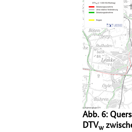
Abb. 6: Quer
DTV
zwische
w