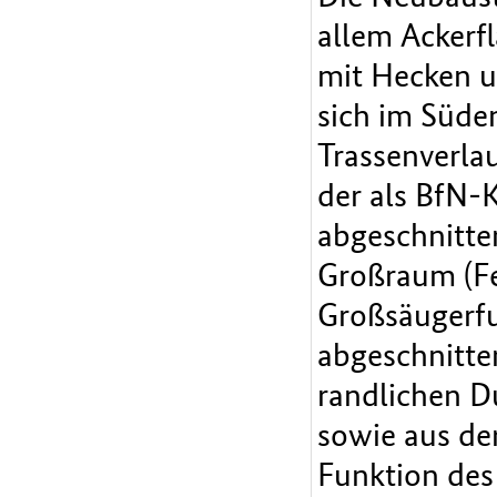
allem Ackerf
mit Hecken u
sich im Süde
Trassenverla
der als BfN-
abgeschnitten
Großraum (F
Großsäugerfu
abgeschnitten
randlichen D
sowie aus de
Funktion des