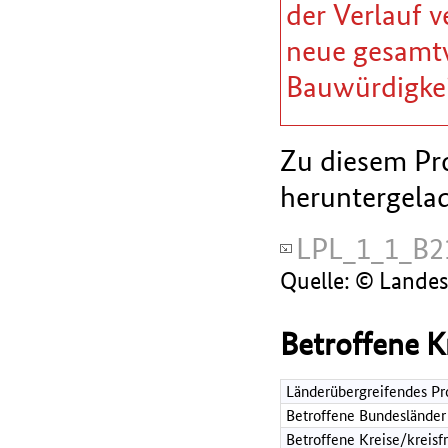
der Verlauf v
neue gesamtw
Bauwürdigkei
Zu diesem Pro
heruntergela
LPL_1_1_B2
Quelle: © Lande
Betroffene K
Länderübergreifendes Pr
Betroffene Bundesländer
Betroffene Kreise/kreisf