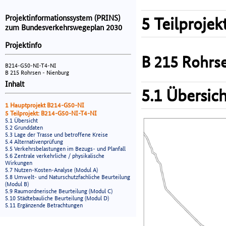
Projektinformationssystem (PRINS)
5 Teilprojek
zum Bundesverkehrswegeplan 2030
Projektinfo
B 215 Rohrs
B214-G50-NI-T4-NI
B 215 Rohrsen - Nienburg
Inhalt
5.1 Übersich
1 Hauptprojekt B214-G50-NI
5 Teilprojekt: B214-G50-NI-T4-NI
5.1 Übersicht
5.2 Grunddaten
5.3 Lage der Trasse und betroffene Kreise
5.4 Alternativenprüfung
5.5 Verkehrsbelastungen im Bezugs- und Planfall
5.6 Zentrale verkehrliche / physikalische
Wirkungen
5.7 Nutzen-Kosten-Analyse (Modul A)
5.8 Umwelt- und Naturschutzfachliche Beurteilung
(Modul B)
5.9 Raumordnerische Beurteilung (Modul C)
5.10 Städtebauliche Beurteilung (Modul D)
5.11 Ergänzende Betrachtungen