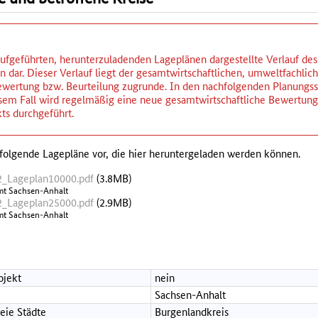
ufgeführten, herunterzuladenden Lageplänen dargestellte Verlauf des P
 dar. Dieser Verlauf liegt der gesamtwirtschaftlichen, umweltfachlic
wertung bzw. Beurteilung zugrunde. In den nachfolgenden Planungsst
iesem Fall wird regelmäßig eine neue gesamtwirtschaftliche Bewertu
ts durchgeführt.
folgende Lagepläne vor, die hier heruntergeladen werden können.
_Lageplan10000.pdf
(3.8MB)
mt Sachsen-Anhalt
_Lageplan25000.pdf
(2.9MB)
mt Sachsen-Anhalt
ojekt
nein
Sachsen-Anhalt
reie Städte
Burgenlandkreis