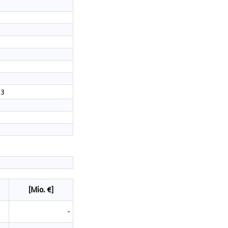
13
[Mio. €]
-