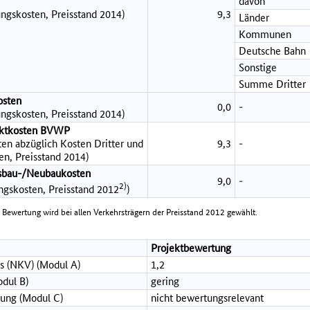
davon
ngskosten, Preisstand 2014)
9,3
Länder
Kommunen
Deutsche Bahn
Sonstige
Summe Dritter
osten
0,0
-
ngskosten, Preisstand 2014)
jektkosten BVWP
en abzüglich Kosten Dritter und
9,3
-
en, Preisstand 2014)
sbau-/Neubaukosten
9,0
-
2)
ungskosten, Preisstand 2012
)
e Bewertung wird bei allen Verkehrsträgern der Preisstand 2012 gewählt.
Projektbewertung
s (NKV) (Modul A)
1,2
dul B)
gering
ung (Modul C)
nicht bewertungsrelevant