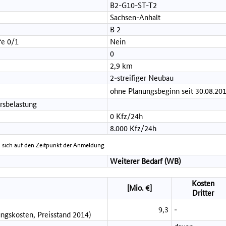
B2-G10-ST-T2
Sachsen-Anhalt
B 2
fe 0/1
Nein
0
2,9 km
2-streifiger Neubau
ohne Planungsbeginn seit 30.08.20
rsbelastung
0 Kfz/24h
8.000 Kfz/24h
 sich auf den Zeitpunkt der Anmeldung.
Weiterer Bedarf (WB)
Kosten
[Mio. €]
Dritter
9,3
-
ngskosten, Preisstand 2014)