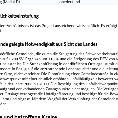
g (Modul D)
unbedeutend
lichkeitseinstufung
-Verhältnisses ist das Projekt ausreichend wirtschaftlich. Es erfolgt
.
de gelegte Notwendigkeit aus Sicht des Landes
e dörfliche Gemeinde, die durch die Steigerung des Schwerverkehrs
 auf 1.200 SV-Fzg/ 24h um 116 % und die Steigerung des DTV von 6
belastet ist. Die Streckenführung in der dörflichen Ortslage ist mit d
ndere in Bezug auf die anzustrebende Lebensqualität und die leistun
len Orte, nicht vereinbar. Die Einmündung einer Gemeindestraße in di
lschwerpunkt mit einer deutlich erhöhten Unfallhäufigkeit bewertet 
älle der Jahre 2008 bis 2011). Die Beseitigung des Unfallschwerpunkt
ufgrund der vorhandenen Zwangspunkte nicht möglich. Die Verlager
r Ortslage verringert die Unfallgefährdung und beseitigt für die Be
 Lärm und Abgase. Mit dem Wegfall der Verknüpfung der Gemeindest
öht.
se und betroffene Kreise