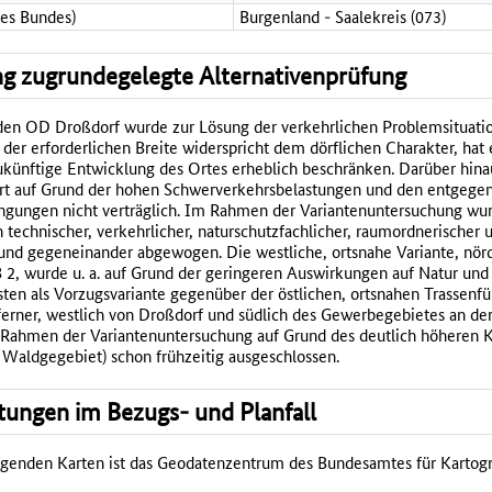
des Bundes)
Burgenland - Saalekreis (073)
g zugrundegelegte Alternativenprüfung
en OD Droßdorf wurde zur Lösung der verkehrlichen Problemsituation
 der erforderlichen Breite widerspricht dem dörflichen Charakter, hat
künftige Entwicklung des Ortes erheblich beschränken. Darüber hinau
rt auf Grund der hohen Schwerverkehrsbelastungen und den entgege
ngungen nicht verträglich. Im Rahmen der Variantenuntersuchung wu
h technischer, verkehrlicher, naturschutzfachlicher, raumordnerischer u
und gegeneinander abgewogen. Die westliche, ortsnahe Variante, nörd
2, wurde u. a. auf Grund der geringeren Auswirkungen auf Natur und
sten als Vorzugsvariante gegenüber der östlichen, ortsnahen Trassenf
sferner, westlich von Droßdorf und südlich des Gewerbegebietes an der
 Rahmen der Variantenuntersuchung auf Grund des deutlich höheren K
 Waldgegebiet) schon frühzeitig ausgeschlossen.
tungen im Bezugs- und Planfall
olgenden Karten ist das Geodatenzentrum des Bundesamtes für Kartog