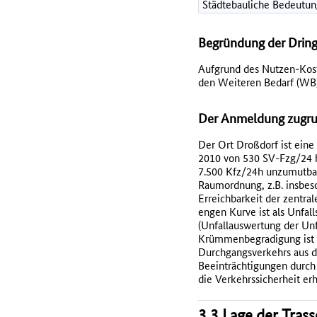
Städtebauliche Bedeutun
Begründung der Dring
Aufgrund des Nutzen-Kosten
den Weiteren Bedarf (WB)
Der Anmeldung zugrun
Der Ort Droßdorf ist ein
2010 von 530 SV-Fzg/24 h
7.500 Kfz/24h unzumutbar 
Raumordnung, z.B. insbeso
Erreichbarkeit der zentra
engen Kurve ist als Unfal
(Unfallauswertung der Unf
Krümmenbegradigung ist a
Durchgangsverkehrs aus de
Beeinträchtigungen durch
die Verkehrssicherheit erh
3.3 Lage der Tras