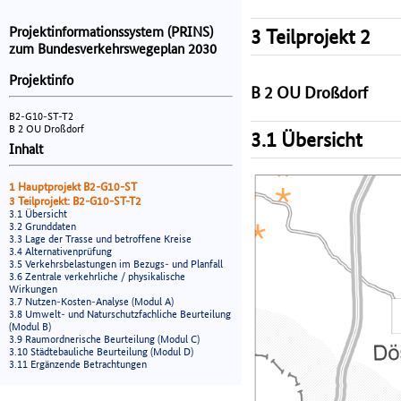
Projektinformationssystem (PRINS)
3 Teilprojekt 2
zum Bundesverkehrswegeplan 2030
Projektinfo
B 2 OU Droßdorf
B2-G10-ST-T2
B 2 OU Droßdorf
3.1 Übersicht
Inhalt
1 Hauptprojekt B2-G10-ST
3 Teilprojekt: B2-G10-ST-T2
3.1 Übersicht
3.2 Grunddaten
3.3 Lage der Trasse und betroffene Kreise
3.4 Alternativenprüfung
3.5 Verkehrsbelastungen im Bezugs- und Planfall
3.6 Zentrale verkehrliche / physikalische
Wirkungen
3.7 Nutzen-Kosten-Analyse (Modul A)
3.8 Umwelt- und Naturschutzfachliche Beurteilung
(Modul B)
3.9 Raumordnerische Beurteilung (Modul C)
3.10 Städtebauliche Beurteilung (Modul D)
3.11 Ergänzende Betrachtungen