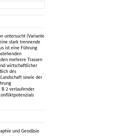
 untersucht (Variante
 eine stark trennende
s ist eine Führung
nstehenden
rden mehrere Trassen
nd wirtschaftlicher
lich des
 Landschaft sowie der
ührung
 B 2 verlaufender
onfliktpotenzials
raphie und Geodäsie