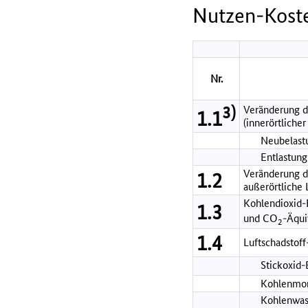
Nutzen-Koste
Nr.
3)
Veränderung d
1.1
(innerörtlicher
Neubelastu
Entlastung
Veränderung de
1.2
außerörtliche
Kohlendioxid-
1.3
und CO
-Äqui
2
1.4
Luftschadstof
Stickoxid
Kohlenmon
Kohlenwas