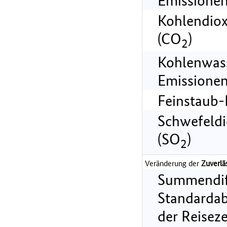
Emissionen
Kohlendiox
(CO
)
2
Kohlenwass
Emissionen
Feinstaub-
Schwefeldi
(SO
)
2
Veränderung der
Zuverlä
Summendif
Standarda
der Reiseze