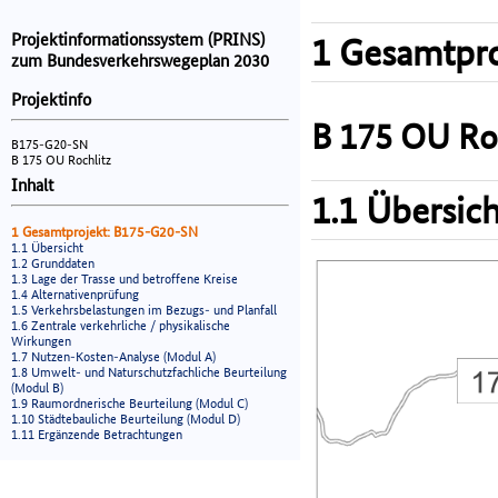
Projektinformationssystem (PRINS)
1 Gesamtpro
zum Bundesverkehrswegeplan 2030
Projektinfo
B 175 OU Ro
B175-G20-SN
B 175 OU Rochlitz
Inhalt
1.1 Übersich
1 Gesamtprojekt: B175-G20-SN
1.1 Übersicht
1.2 Grunddaten
1.3 Lage der Trasse und betroffene Kreise
1.4 Alternativenprüfung
1.5 Verkehrsbelastungen im Bezugs- und Planfall
1.6 Zentrale verkehrliche / physikalische
Wirkungen
1.7 Nutzen-Kosten-Analyse (Modul A)
1.8 Umwelt- und Naturschutzfachliche Beurteilung
(Modul B)
1.9 Raumordnerische Beurteilung (Modul C)
1.10 Städtebauliche Beurteilung (Modul D)
1.11 Ergänzende Betrachtungen