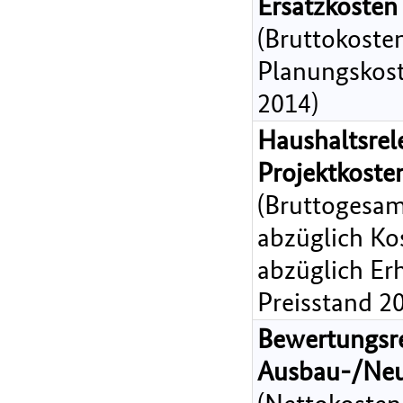
Ersatzkosten
(Bruttokoste
Planungskost
2014)
Haushaltsrel
Projektkost
(Bruttogesam
abzüglich Ko
abzüglich Er
Preisstand 2
Bewertungsr
Ausbau-/Ne