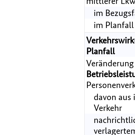
mittlerer Lk
im Bezugsf
im Planfall
Verkehrswir
Planfall
Veränderung
Betriebsleist
Personenverk
davon aus 
Verkehr
nachrichtl
verlagerte