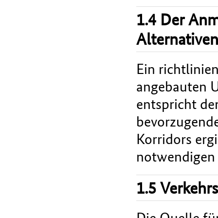
1.4 Der An
Alternative
Ein richtlini
angebauten U
entspricht de
bevorzugenden
Korridors erg
notwendigen 
1.5 Verkehr
Die Quelle fü