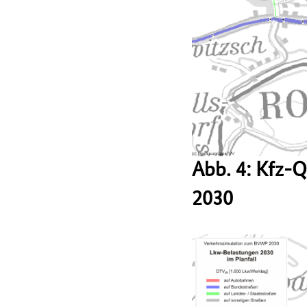
Abb. 4: Kfz-
2030