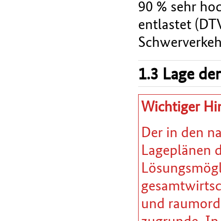
90 % sehr ho
entlastet (D
Schwerverkehr
1.3 Lage der
Wichtiger Hi
Der in den n
Lageplänen da
Lösungsmöglic
gesamtwirtsc
und raumordn
zugrunde. In