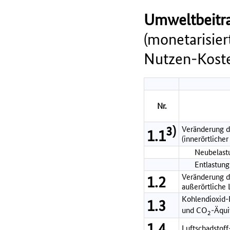
Umweltbeitra
(monetarisie
Nutzen-Koste
Nr.
3)
Veränderung d
1.1
(innerörtlicher
Neubelastu
Entlastung
Veränderung de
1.2
außerörtliche
Kohlendioxid-
1.3
und CO
-Äqui
2
1.4
Luftschadstof