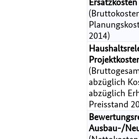
Ersatzkosten
(Bruttokoste
Planungskost
2014)
Haushaltsrel
Projektkost
(Bruttogesam
abzüglich Ko
abzüglich Er
Preisstand 2
Bewertungsr
Ausbau-/Ne