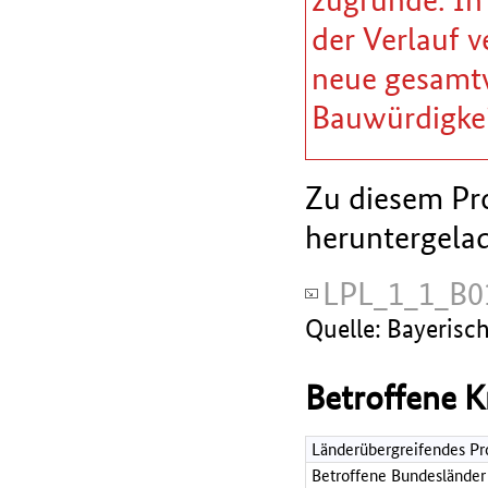
der Verlauf v
neue gesamtw
Bauwürdigkei
Zu diesem Pro
heruntergela
LPL_1_1_B0
Quelle: Bayerisc
Betroffene K
Länderübergreifendes Pr
Betroffene Bundesländer