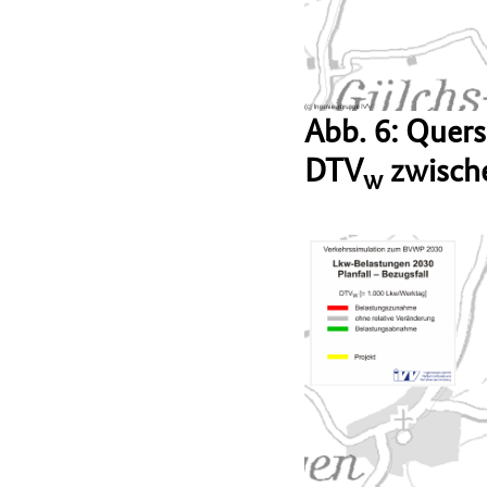
Abb. 6: Quer
DTV
zwische
w