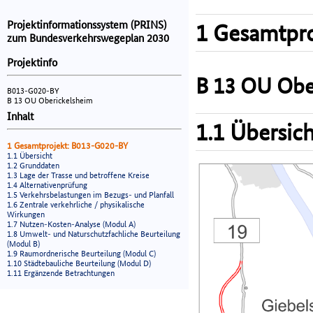
Projektinformationssystem (PRINS)
1 Gesamtpro
zum Bundesverkehrswegeplan 2030
Projektinfo
B 13 OU Obe
B013-G020-BY
B 13 OU Oberickelsheim
Inhalt
1.1 Übersich
1 Gesamtprojekt: B013-G020-BY
1.1 Übersicht
1.2 Grunddaten
1.3 Lage der Trasse und betroffene Kreise
1.4 Alternativenprüfung
1.5 Verkehrsbelastungen im Bezugs- und Planfall
1.6 Zentrale verkehrliche / physikalische
Wirkungen
1.7 Nutzen-Kosten-Analyse (Modul A)
1.8 Umwelt- und Naturschutzfachliche Beurteilung
(Modul B)
1.9 Raumordnerische Beurteilung (Modul C)
1.10 Städtebauliche Beurteilung (Modul D)
1.11 Ergänzende Betrachtungen