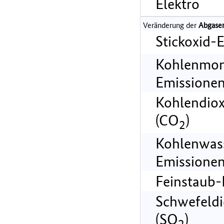
Elektro
Veränderung der
Abgase
Stickoxid-
Kohlenmon
Emissionen
Kohlendiox
(CO
)
2
Kohlenwass
Emissionen
Feinstaub-
Schwefeldi
(SO
)
2