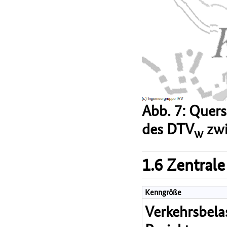
Abb. 7: Quer
des DTV
zwi
w
1.6 Zentrale
Kenngröße
Verkehrsbel