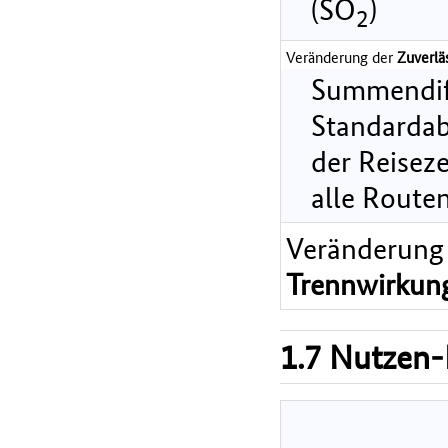
(SO
)
2
Veränderung der
Zuverlä
Summendif
Standarda
der Reiseze
alle Route
Veränderung
Trennwirkun
1.7 Nutzen-