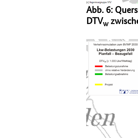
Abb. 6: Quer
DTV
zwische
w