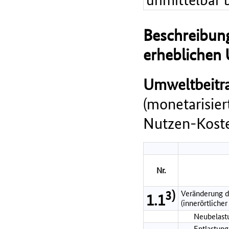
Beschreibung
erheblichen
Umweltbeitra
(monetarisie
Nutzen-Koste
Nr.
3)
Veränderung d
1.1
(innerörtlicher
Neubelastu
Entlastung