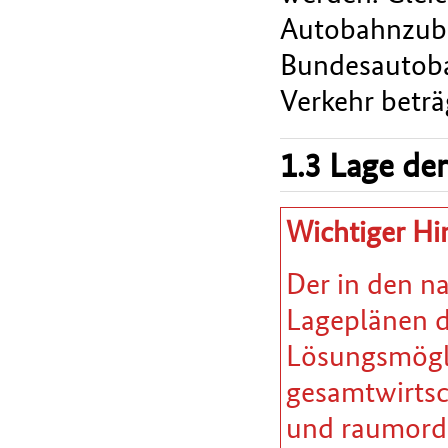
Autobahnzubri
Bundesautoba
Verkehr beträ
1.3 Lage der
Wichtiger Hi
Der in den n
Lageplänen da
Lösungsmöglic
gesamtwirtsc
und raumordn