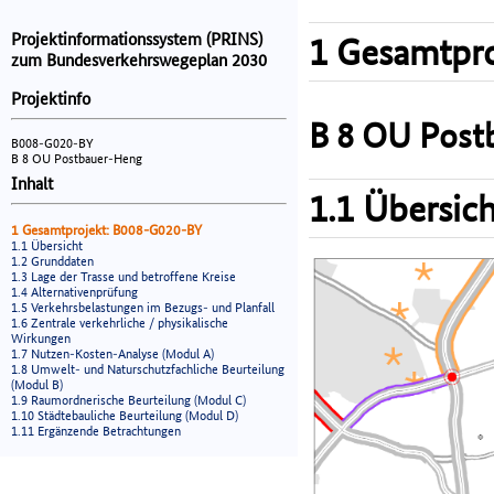
Projektinformationssystem (PRINS)
1 Gesamtpro
zum Bundesverkehrswegeplan 2030
Projektinfo
B 8 OU Post
B008-G020-BY
B 8 OU Postbauer-Heng
Inhalt
1.1 Übersich
1 Gesamtprojekt: B008-G020-BY
1.1 Übersicht
1.2 Grunddaten
1.3 Lage der Trasse und betroffene Kreise
1.4 Alternativenprüfung
1.5 Verkehrsbelastungen im Bezugs- und Planfall
1.6 Zentrale verkehrliche / physikalische
Wirkungen
1.7 Nutzen-Kosten-Analyse (Modul A)
1.8 Umwelt- und Naturschutzfachliche Beurteilung
(Modul B)
1.9 Raumordnerische Beurteilung (Modul C)
1.10 Städtebauliche Beurteilung (Modul D)
1.11 Ergänzende Betrachtungen