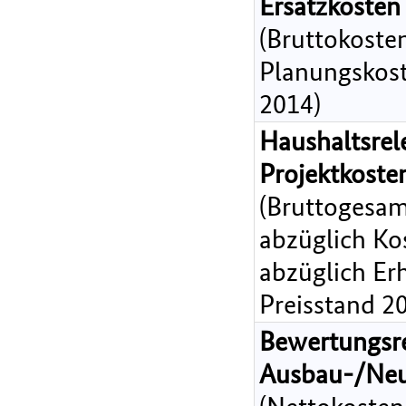
Ersatzkosten
(Bruttokoste
Planungskost
2014)
Haushaltsrel
Projektkost
(Bruttogesam
abzüglich Ko
abzüglich Er
Preisstand 2
Bewertungsr
Ausbau-/Ne