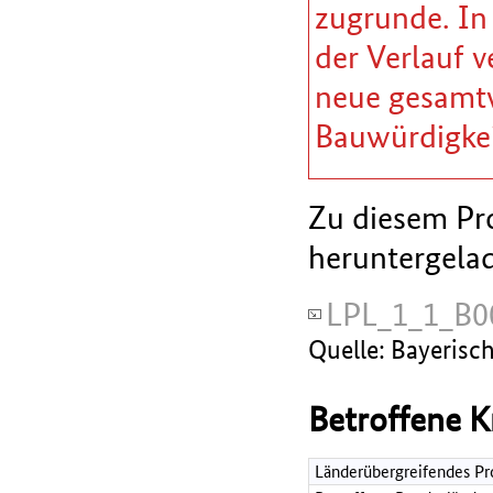
zugrunde. In
der Verlauf v
neue gesamtw
Bauwürdigkei
Zu diesem Pro
heruntergela
LPL_1_1_B0
Quelle: Bayerisc
Betroffene K
Länderübergreifendes Pr