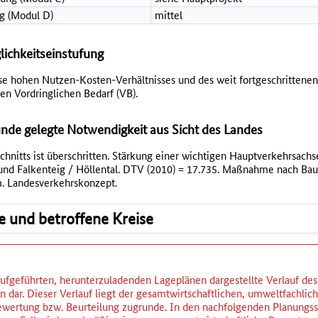
g (Modul D)
mittel
lichkeitseinstufung
e hohen Nutzen-Kosten-Verhältnisses und des weit fortgeschrittene
den Vordringlichen Bedarf (VB).
de gelegte Notwendigkeit aus Sicht des Landes
chnitts ist überschritten. Stärkung einer wichtigen Hauptverkehrsach
und Falkenteig / Höllental. DTV (2010) = 17.735. Maßnahme nach Bau
. Landesverkehrskonzept.
se und betroffene Kreise
ufgeführten, herunterzuladenden Lageplänen dargestellte Verlauf des P
 dar. Dieser Verlauf liegt der gesamtwirtschaftlichen, umweltfachlic
wertung bzw. Beurteilung zugrunde. In den nachfolgenden Planungsst