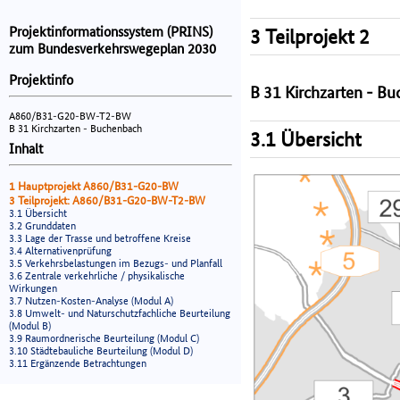
Projektinformationssystem (PRINS)
3 Teilprojekt 2
zum Bundesverkehrswegeplan 2030
Projektinfo
B 31 Kirchzarten - B
A860/B31-G20-BW-T2-BW
B 31 Kirchzarten - Buchenbach
3.1 Übersicht
Inhalt
1 Hauptprojekt A860/B31-G20-BW
3 Teilprojekt: A860/B31-G20-BW-T2-BW
3.1 Übersicht
3.2 Grunddaten
3.3 Lage der Trasse und betroffene Kreise
3.4 Alternativenprüfung
3.5 Verkehrsbelastungen im Bezugs- und Planfall
3.6 Zentrale verkehrliche / physikalische
Wirkungen
3.7 Nutzen-Kosten-Analyse (Modul A)
3.8 Umwelt- und Naturschutzfachliche Beurteilung
(Modul B)
3.9 Raumordnerische Beurteilung (Modul C)
3.10 Städtebauliche Beurteilung (Modul D)
3.11 Ergänzende Betrachtungen