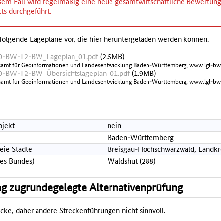
iesem Fall wird regelmäßig eine neue gesamtwirtschaftliche Bewertu
ts durchgeführt.
folgende Lagepläne vor, die hier heruntergeladen werden können.
0-BW-T2-BW_Lageplan_01.pdf
(2.5MB)
samt für Geoinformationen und Landesentwicklung Baden-Württemberg, www.lgl-bw.
-BW-T2-BW_Übersichtslageplan_01.pdf
(1.9MB)
samt für Geoinformationen und Landesentwicklung Baden-Württemberg, www.lgl-bw.
ojekt
nein
Baden-Württemberg
reie Städte
Breisgau-Hochschwarzwald, Landkr
des Bundes)
Waldshut (288)
g zugrundegelegte Alternativenprüfung
cke, daher andere Streckenführungen nicht sinnvoll.