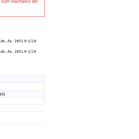
ng zum Nachweis der
de , Az.: 2851.9-1/19
de , Az.: 2851.9-1/19
eis