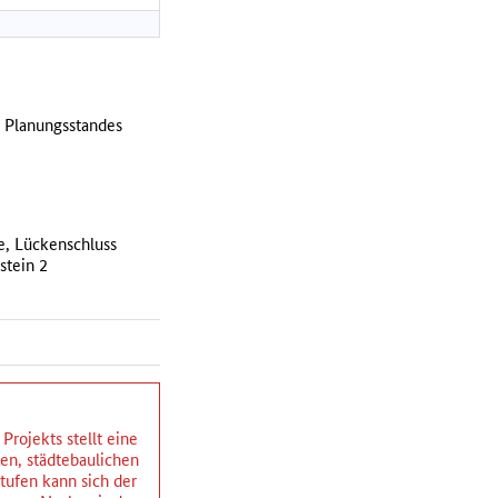
n Planungsstandes
se, Lückenschluss
stein 2
rojekts stellt eine
hen, städtebaulichen
ufen kann sich der