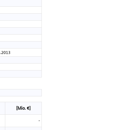
6.2013
[Mio. €]
-