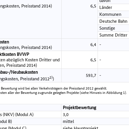
davon
ngskosten, Preisstand 2014)
6,5
Länder
Kommunen
Deutsche Bahn
Sonstige
Summe Dritter
osten
6,4
-
ngskosten, Preisstand 2014)
jektkosten BVWP
en abzüglich Kosten Dritter und
6,5
-
en, Preisstand 2014)
sbau-/Neubaukosten
593,7
-
2)
ungskosten, Preisstand 2012
)
e Bewertung wird bei allen Verkehrsträgern der Preisstand 2012 gewählt.
en aller der Bewertung zugrunde gelegten Projekte (siehe Hinweis in Abbildung 1).
Projektbewertung
s (NKV) (Modul A)
3,0
dul B)
mittel
ung (Modul C)
siehe Hauptprojekt