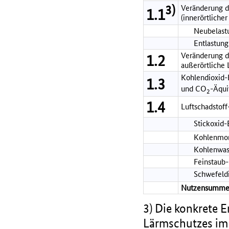
3)
Veränderung d
1.1
(innerörtlicher
Neubelastu
Entlastung
Veränderung de
1.2
außerörtliche
Kohlendioxid-
1.3
und CO
-Äqui
2
1.4
Luftschadstof
Stickoxid
Kohlenmon
Kohlenwas
Feinstaub
Schwefeld
Nutzensumme
3) Die konkrete 
Lärmschutzes im 