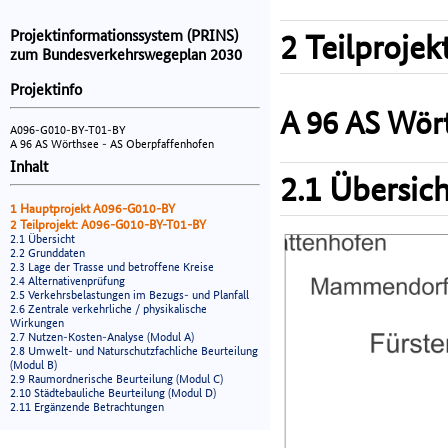
Projektinformationssystem (PRINS)
2 Teilprojek
zum Bundesverkehrswegeplan 2030
Projektinfo
A 96 AS Wör
A096-G010-BY-T01-BY
A 96 AS Wörthsee - AS Oberpfaffenhofen
Inhalt
2.1 Übersich
1 Hauptprojekt A096-G010-BY
2 Teilprojekt: A096-G010-BY-T01-BY
2.1 Übersicht
2.2 Grunddaten
2.3 Lage der Trasse und betroffene Kreise
2.4 Alternativenprüfung
2.5 Verkehrsbelastungen im Bezugs- und Planfall
2.6 Zentrale verkehrliche / physikalische
Wirkungen
2.7 Nutzen-Kosten-Analyse (Modul A)
2.8 Umwelt- und Naturschutzfachliche Beurteilung
(Modul B)
2.9 Raumordnerische Beurteilung (Modul C)
2.10 Städtebauliche Beurteilung (Modul D)
2.11 Ergänzende Betrachtungen