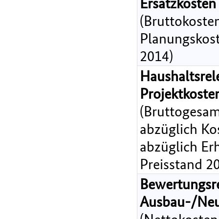
Ersatzkosten
(Bruttokoste
Planungskost
2014)
Haushaltsrel
Projektkost
(Bruttogesam
abzüglich Ko
abzüglich Er
Preisstand 2
Bewertungsr
Ausbau-/Ne