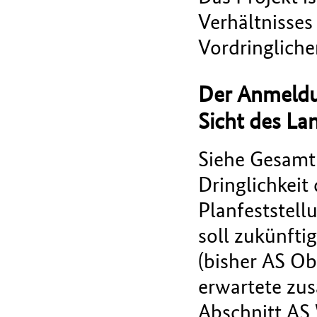
Verhältnisses 
Vordringliche
Der Anmeldu
Sicht des La
Siehe Gesamtp
Dringlichkeit
Planfeststell
soll zukünft
(bisher AS O
erwartete zu
Abschnitt AS