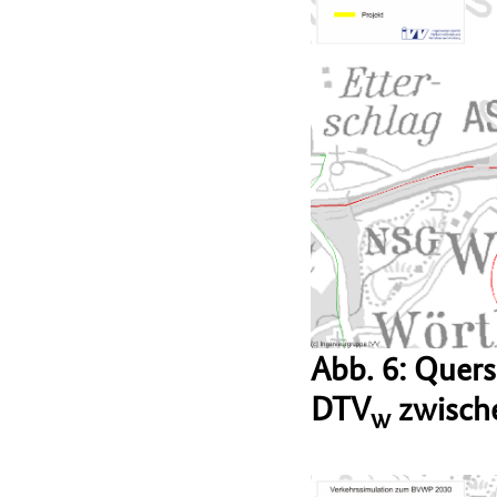
Abb. 6: Quer
DTV
zwische
w