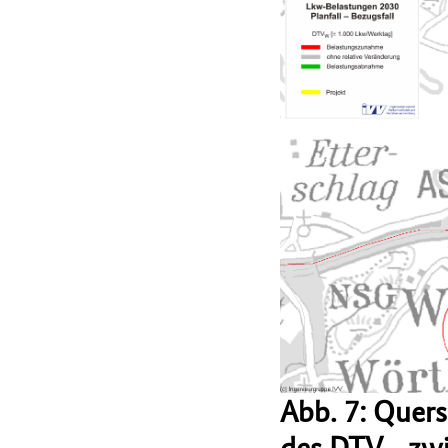
Abb. 7: Quer
des DTV
zwi