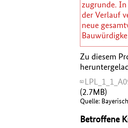
zugrunde. In
der Verlauf v
neue gesamtw
Bauwürdigkei
Zu diesem Pro
heruntergela
LPL_1_1_A0
(2.7MB)
Quelle: Bayerisc
Betroffene K