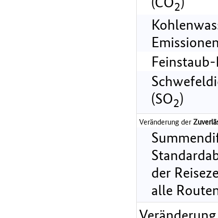
(CO
)
2
Kohlenwass
Emissionen
Feinstaub-
Schwefeldi
(SO
)
2
Veränderung der
Zuverlä
Summendif
Standarda
der Reiseze
alle Route
Veränderung