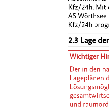
Kfz/24h. Mit 
AS Wörthsee 
Kfz/24h progn
2.3 Lage der
Wichtiger Hi
Der in den n
Lageplänen da
Lösungsmöglic
gesamtwirtsc
und raumordn